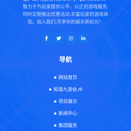
致力于为玩家提供公平、公正的游戏服务,
同时定期推出优惠活动,丰富玩家的游戏体
验。加入我们,尽享你的娱乐新纪元！
导航
网站首页
知道九游会·J9
项目展示
新闻中心
集团服务