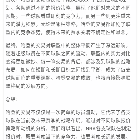
划。各队通过不同的报价策略，展现了他们对未来的不同
预期。一些球队看重即刻的竞争力，而另一些则更注重未
来的潜力积累。无论是哪种策略，哈登的交易都加剧了联
盟内的竞争态势，使得未来的赛季充满不确定性和悬念。
最终，哈登的交易对联盟中的整体平衡产生了深远影响。
随着超级球员在不同球队之间的流动，联盟内的实力对比
变得更加微妙。每一笔交易的背后，都涉及到球队的战略
布局，如何在短期和长期目标之间找到平衡，成为了每支
球队面临的重要课题。哈登交易的成败，也将直接影响联
盟格局的发展方向。
总结：
哈登的交易不仅仅是一次简单的球员流动，它代表了各支
球队在当前及未来赛季的战略布局。通过对不同球队报价
策略和动机的分析，我们可以看出，NBA各支球队在制定
报价时，既要考虑当下的竞争力，也要考虑长远的发展。