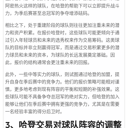
阿密热火这样的球队，在哈登的帮助下可以立即提升战斗
力，为季后赛甚至总冠军的争夺增添砝码。
相比之下，处于重建阶段的球队则往往更加注重未来的潜
力和资产积累。在报价哈登时，这些球队可能更倾向于通
过引入年轻球员和未来的选秀权来作为交易筹码。这类球
队的目标并非立刻赢得冠军，而是通过交易积累更多的潜
力球员和未来的资本，为球队的长远发展奠定基础。因
此，报价的结构通常会更注重未来的回报。
此外，一些中等实力的球队，则试图通过哈登的加盟，提
升自身在季后赛中的竞争力。他们的报价策略可能相对谨
慎，更多地考虑到现有阵容的平衡和短期的补强效果。这
些球队可能不具备争夺总冠军的绝对实力，但哈登的加入
能够让他们在季后赛中拥有更强的竞争力，尤其是在需要
一名经验丰富的得分后卫时。
3、哈登交易对球队阵容的调整