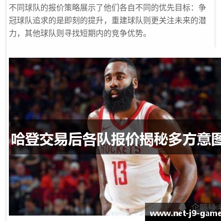
不同球队的报价策略展示了他们各自不同的优先目标：争
冠球队追求的是即刻的提升，重建球队则更关注未来的潜
力，其他球队则寻找短期内的竞争优势。