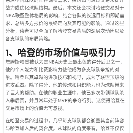
易后不同球队的阵容调整需求，探讨如何通过交易来提升
战力或优化球队结构。最后，本文还会探讨哈登交易对于
NBA联盟整体格局的影响，结合各队的长远目标和即期需
求，总结多方报价的最终走向及其可能的影响。通过这些
分析，读者可以全面了解哈登交易背后的深层次动因以及
各支球队的布局策略。
1、哈登的市场价值与吸引力
詹姆斯·哈登被认为是NBA历史上最出色的得分后卫之一，
他的个人能力和比赛影响力使他成为多支球队争抢的对
象。哈登以其卓越的进攻技巧和视野，成为了联盟顶级的
进攻武器。除了得分，他的传球和组织能力也为球队带来
了巨大的帮助。在他的职业生涯中，他已多次带领球队杀
入季后赛，并且常年处于MVP的争夺行列。这使得哈登在
交易市场上的价值无可忽视。
在哈登交易的过程中，几乎每支球队都会衡量其当前阵容
与哈登加入后的契合度。从球队的角度来看，哈登不仅仅