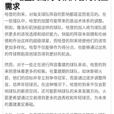
需求
哈登的到来，对每支球队阵容的影响都是显而易见的。在
一些强队中，哈登的加盟可能带来的是战术体系的调整。
例如，像洛杉矶快船这样的球队，哈登的加入将为球队提
供更多的进攻选择和组织能力。快船的阵容本就拥有伦纳
德和乔治这样的超级球星，而哈登的到来将使他们的进攻
更加多样化。哈登不仅能够作为得分点，也能够通过出色
的传球帮助其他球员得到更好的机会。
然而，对于一些正在进行阵容重建的球队来说，哈登的到
来则意味着更多的权衡。在重建期的球队，如休斯顿火
箭，他们的目标并非立刻争夺冠军，而是通过逐步调整阵
容，培养年轻球员。在这种情况下，哈登的到来不仅会影
响球队的薪资空间，还可能影响球队的未来发展方向。火
箭更希望通过交易得到更多的选秀权和年轻球员，为未来
的重建奠定基础。