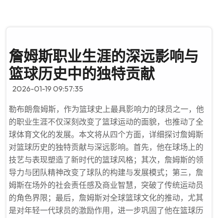
詹姆斯职业生涯的深远影响与
篮球历史中的独特贡献
2026-01-19 09:57:35
勒布朗·詹姆斯，作为篮球史上最具影响力的球员之一，他
的职业生涯不仅深刻改变了篮球运动的面貌，也推动了全
球体育文化的发展。本文将从四个方面，详细探讨詹姆斯
对篮球历史的独特贡献与深远影响。首先，他在球场上的
技艺与表现塑造了新时代的篮球风格；其次，詹姆斯的领
导力与团队精神改变了球队的构建与发展模式；第三，詹
姆斯在场外的社会责任感及商业智慧，突破了传统运动员
的角色界限；最后，詹姆斯对全球篮球文化的推动，尤其
是对年轻一代球员的激励作用，进一步巩固了他在篮球历