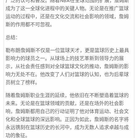
广泛的认可和普及。随着NBA在全球范围的扩展，詹姆斯
成为了这一全球化进程中的关键人物。无论是在推广篮球
运动的过程中，还是在文化交流和社会影响的领域，詹姆
斯的作用都不可忽视。
总结：
勒布朗·詹姆斯不仅是一位篮球天才，更是篮球历史上最具
影响力的球员之一。从球场上的技艺革新到领导力的展
示，从社会责任感到对全球篮球文化的推动，詹姆斯的影
响力无处不在。他改变了人们对篮球的认知，也为后辈球
员树立了榜样。
随着詹姆斯职业生涯的延续，他依旧在不断塑造着篮球的
未来。无论是在篮球领域的贡献，还是在场外的社会影
响，詹姆斯都用自己的行动证明了他对体育运动、社会文
化和全球篮球的深远影响。正因为如此，詹姆斯的名字将
永远镌刻在篮球历史的长河中，成为无数人追求卓越与成
功的象征。