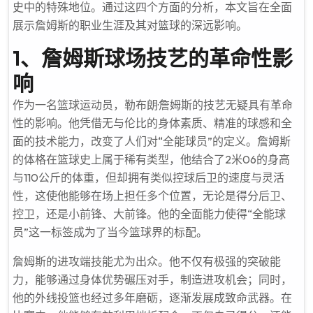
史中的特殊地位。通过这四个方面的分析，本文旨在全面
展示詹姆斯的职业生涯及其对篮球的深远影响。
1、詹姆斯球场技艺的革命性影
响
作为一名篮球运动员，勒布朗·詹姆斯的技艺无疑具有革命
性的影响。他凭借无与伦比的身体素质、精准的球感和全
面的技术能力，改变了人们对“全能球员”的定义。詹姆斯
的体格在篮球史上属于稀有类型，他结合了2米06的身高
与110公斤的体重，但却拥有类似控球后卫的速度与灵活
性，这使他能够在场上担任多个位置，无论是得分后卫、
控卫，还是小前锋、大前锋。他的全面能力使得“全能球
员”这一标签成为了当今篮球界的标配。
詹姆斯的进攻端技能尤为出众。他不仅有极强的突破能
力，能够通过身体优势碾压对手，制造进攻机会；同时，
他的外线投篮也经过多年磨砺，逐渐发展成致命武器。在