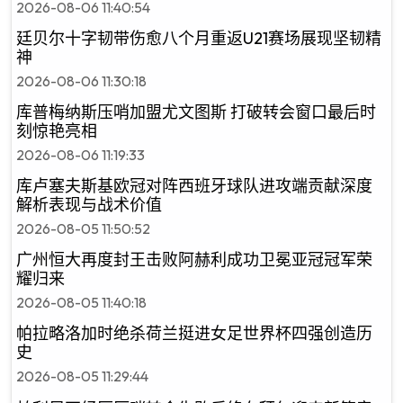
2026-08-06 11:40:54
廷贝尔十字韧带伤愈八个月重返U21赛场展现坚韧精
神
2026-08-06 11:30:18
库普梅纳斯压哨加盟尤文图斯 打破转会窗口最后时
刻惊艳亮相
2026-08-06 11:19:33
库卢塞夫斯基欧冠对阵西班牙球队进攻端贡献深度
解析表现与战术价值
2026-08-05 11:50:52
广州恒大再度封王击败阿赫利成功卫冕亚冠冠军荣
耀归来
2026-08-05 11:40:18
帕拉略洛加时绝杀荷兰挺进女足世界杯四强创造历
史
2026-08-05 11:29:44