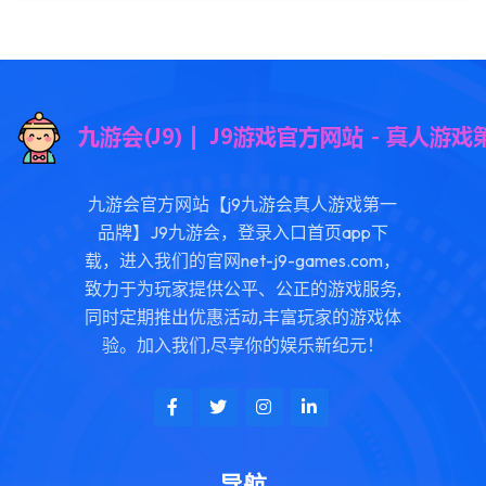
九游会官方网站【j9九游会真人游戏第一
品牌】J9九游会，登录入口首页app下
载，进入我们的官网net-j9-games.com，
致力于为玩家提供公平、公正的游戏服务,
同时定期推出优惠活动,丰富玩家的游戏体
验。加入我们,尽享你的娱乐新纪元！
导航