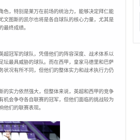
角色，特别是莱万在前场的统治力，能够决定拜仁能
尤文图斯的凯尔也将是各自球队的核心力量，尤其是
的最终成绩。
英超冠军的球队，凭借他们的阵容深度、战术体系以
足坛最具威胁的球队。而在西甲，皇家马德里和巴萨
务状况有所不同，但他们的整体实力和战术执行力仍
斯的实力依然强大，但整体来说，英超和西甲的竞争
有机会争夺各自联赛的冠军，但他们面临的挑战较为
响他们的联赛表现。