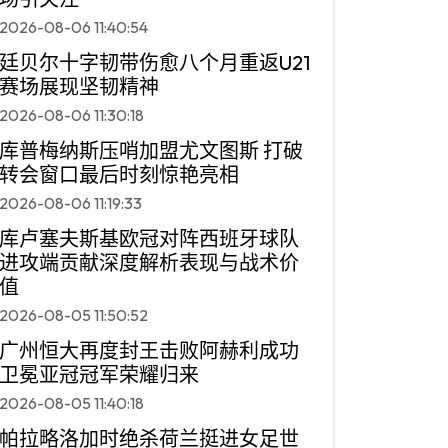
2026-08-06 11:40:54
廷贝尔十字韧带伤愈八个月重返U21
赛场展现坚韧精神
2026-08-06 11:30:18
库普梅纳斯压哨加盟尤文图斯 打破
转会窗口最后时刻惊艳亮相
2026-08-06 11:19:33
库卢塞夫斯基欧冠对阵西班牙球队
进攻端贡献深度解析表现与战术价
值
2026-08-05 11:50:52
广州恒大再度封王击败阿赫利成功
卫冕亚冠冠军荣耀归来
2026-08-05 11:40:18
帕拉略洛加时绝杀荷兰挺进女足世