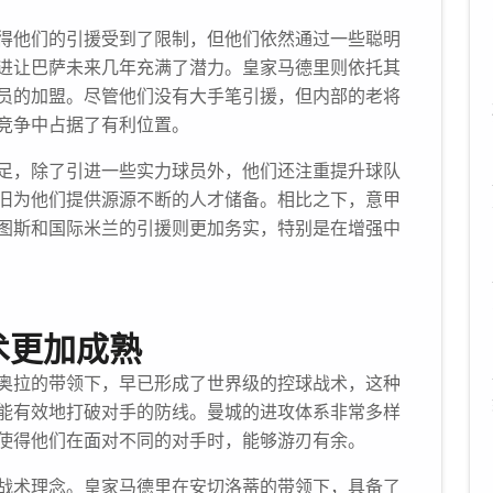
得他们的引援受到了限制，但他们依然通过一些聪明
进让巴萨未来几年充满了潜力。皇家马德里则依托其
员的加盟。尽管他们没有大手笔引援，但内部的老将
竞争中占据了有利位置。
足，除了引进一些实力球员外，他们还注重提升球队
旧为他们提供源源不断的人才储备。相比之下，意甲
图斯和国际米兰的引援则更加务实，特别是在增强中
术更加成熟
奥拉的带领下，早已形成了世界级的控球战术，这种
能有效地打破对手的防线。曼城的进攻体系非常多样
使得他们在面对不同的对手时，能够游刃有余。
战术理念。皇家马德里在安切洛蒂的带领下，具备了