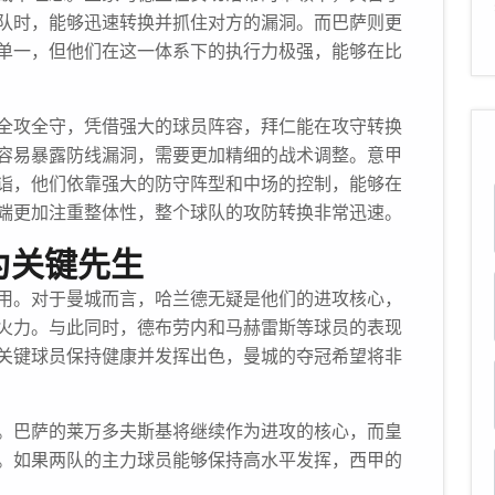
队时，能够迅速转换并抓住对方的漏洞。而巴萨则更
单一，但他们在这一体系下的执行力极强，能够在比
全攻全守，凭借强大的球员阵容，拜仁能在攻守转换
容易暴露防线漏洞，需要更加精细的战术调整。意甲
诣，他们依靠强大的防守阵型和中场的控制，能够在
端更加注重整体性，整个球队的攻防转换非常迅速。
为关键先生
用。对于曼城而言，哈兰德无疑是他们的进攻核心，
火力。与此同时，德布劳内和马赫雷斯等球员的表现
关键球员保持健康并发挥出色，曼城的夺冠希望将非
。巴萨的莱万多夫斯基将继续作为进攻的核心，而皇
。如果两队的主力球员能够保持高水平发挥，西甲的