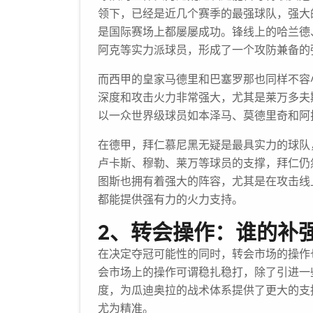
领下，已经是近几个赛季的最强球队，强大
是国际赛场上都屡屡成功。锋线上的哈兰德
阿克等实力派球员，形成了一个攻防兼备的
而西甲的皇家马德里和巴塞罗那也同样不容
深度和攻击火力非常强大，尤其是莱万多夫
以一众世界级球员如本泽马、莫德里奇和阿
在德甲，拜仁慕尼黑无疑是最具实力的球队
卢卡斯、穆勒、莱万等球员的支撑，拜仁仍
图斯也拥有着强大的阵容，尤其是在攻击线
都能提供强有力的火力支持。
2、转会操作：谁的补
在决定夺冠可能性的同时，转会市场的操作
会市场上的操作可谓稳扎稳打，除了引进一
度，为瓜迪奥拉的战术体系提供了更大的支
尤为精准。