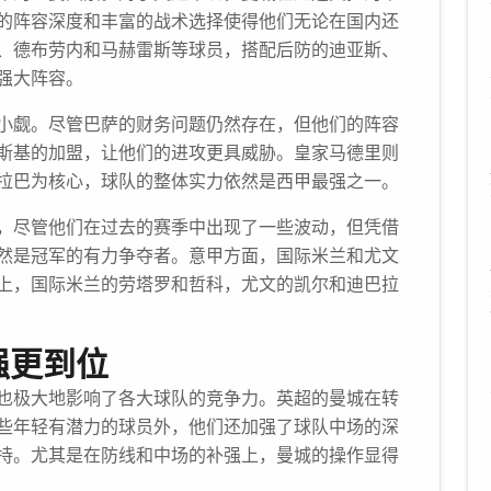
的阵容深度和丰富的战术选择使得他们无论在国内还
、德布劳内和马赫雷斯等球员，搭配后防的迪亚斯、
强大阵容。
小觑。尽管巴萨的财务问题仍然存在，但他们的阵容
斯基的加盟，让他们的进攻更具威胁。皇家马德里则
拉巴为核心，球队的整体实力依然是西甲最强之一。
，尽管他们在过去的赛季中出现了一些波动，但凭借
然是冠军的有力争夺者。意甲方面，国际米兰和尤文
上，国际米兰的劳塔罗和哲科，尤文的凯尔和迪巴拉
强更到位
也极大地影响了各大球队的竞争力。英超的曼城在转
些年轻有潜力的球员外，他们还加强了球队中场的深
持。尤其是在防线和中场的补强上，曼城的操作显得