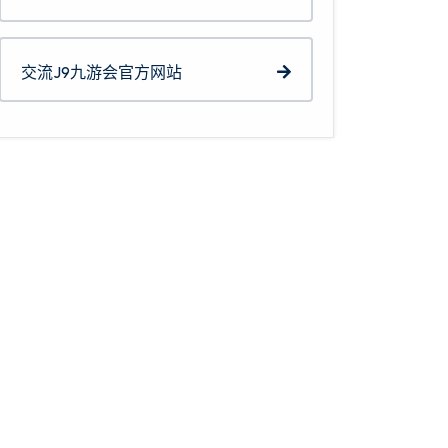
交流J9九游会官方网站