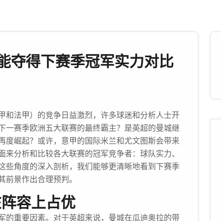
能夺得下赛季冠军实力对比
甲和法甲）的竞争日益激烈，许多球迷和分析人士开
下一赛季欧洲五大联赛的最终霸主？是英超的曼城继
再度崛起？或许，意甲的国际米兰和尤文图斯会带来
面来分析和比较各大联赛的冠军竞争者：球队实力、
这些角度的深入剖析，我们能够更清晰地看到下赛季
其前景作出合理预判。
在阵容上占优
军的重要因素。对于英超来说，曼城在瓜迪奥拉的带