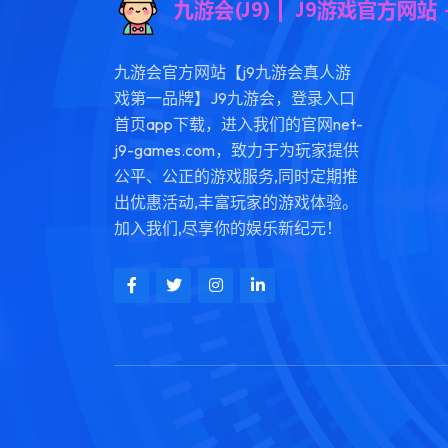
九游会官方网站【j9九游会真人游
戏第一品牌】J9九游会，登录入口
首页app下载，进入我们的官网net-
j9-games.com，致力于为玩家提供
公平、公正的游戏服务,同时定期推
出优惠活动,丰富玩家的游戏体验。
加入我们,尽享你的娱乐新纪元！