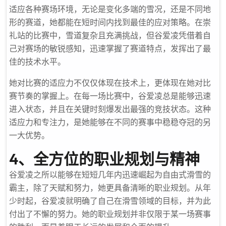
适应各种赛场环境，无论是变化多端的雪况，还是不同地
形的赛道，她都能在短时间内找到最佳的应对策略。在崇
礼站的比赛中，雪道复杂且充满挑战，但谷爱凌凭借着自
己对赛场的敏锐感知，迅速掌握了赛道特点，发挥出了最
佳的技术水平。
她对比赛的适应力不仅仅体现在技术上，更体现在她对比
赛节奏的掌握上。在每一场比赛中，谷爱凌总是能够迅速
进入状态，并且在关键时刻爆发出最强的竞技状态。这种
适应力和专注力，是她能够在不同的赛事中稳稳夺冠的另
一大优势。
4、全方位的职业规划与精神
谷爱凌之所以能够在短短几年内迅速崛起为自由式滑雪的
霸主，除了天赋和努力，她更具备清晰的职业规划。从年
少时起，谷爱凌就明确了自己在滑雪领域的目标，并为此
付出了不懈的努力。她的职业规划并非仅限于某一场赛事