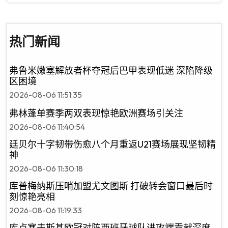
热门新闻
弗鲁米嫩塞解放者杯夺冠后巴甲表现低迷 深陷降级
区困境
2026-08-06 11:51:35
弗林蓬单赛季两双表现惊艳欧洲赛场引关注
2026-08-06 11:40:54
廷贝尔十字韧带伤愈八个月重返U21赛场展现坚韧精
神
2026-08-06 11:30:18
库普梅纳斯压哨加盟尤文图斯 打破转会窗口最后时
刻惊艳亮相
2026-08-06 11:19:33
库卢塞夫斯基欧冠对阵西班牙球队进攻端贡献深度