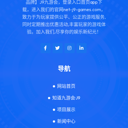
品牌】J9九游会，登录入口首页app下
载，进入我们的官网net-j9-games.com，
致力于为玩家提供公平、公正的游戏服务,
同时定期推出优惠活动,丰富玩家的游戏体
验。加入我们,尽享你的娱乐新纪元！
导航
网站首页
知道九游会·J9
项目展示
新闻中心