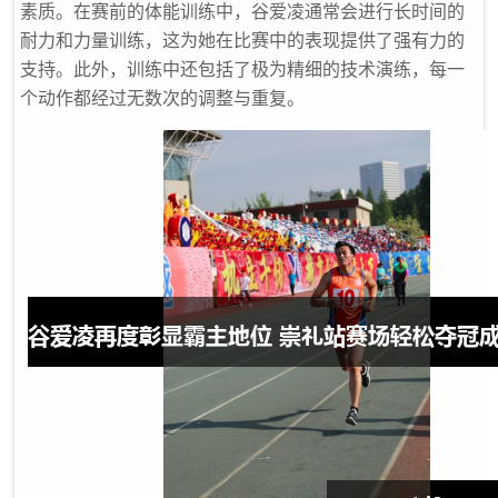
素质。在赛前的体能训练中，谷爱凌通常会进行长时间的
耐力和力量训练，这为她在比赛中的表现提供了强有力的
支持。此外，训练中还包括了极为精细的技术演练，每一
个动作都经过无数次的调整与重复。