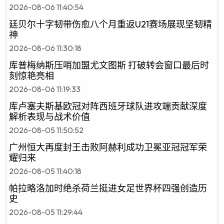
2026-08-06 11:40:54
廷贝尔十字韧带伤愈八个月重返U21赛场展现坚韧精
神
2026-08-06 11:30:18
库普梅纳斯压哨加盟尤文图斯 打破转会窗口最后时
刻惊艳亮相
2026-08-06 11:19:33
库卢塞夫斯基欧冠对阵西班牙球队进攻端贡献深度
解析表现与战术价值
2026-08-05 11:50:52
广州恒大再度封王击败阿赫利成功卫冕亚冠冠军荣
耀归来
2026-08-05 11:40:18
帕拉略洛加时绝杀荷兰挺进女足世界杯四强创造历
史
2026-08-05 11:29:44