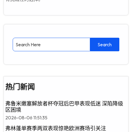
热门新闻
弗鲁米嫩塞解放者杯夺冠后巴甲表现低迷 深陷降级
区困境
2026-08-06 11:51:35
弗林蓬单赛季两双表现惊艳欧洲赛场引关注