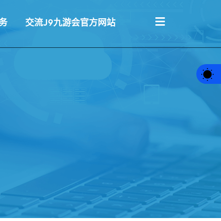
务
交流J9九游会官方网站