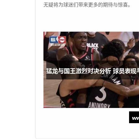
无疑将为球迷们带来更多的期待与惊喜。