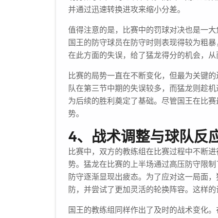
并通过迅速转换进攻来缩小分差。
值得注意的是，比赛中的罚球对决也是一大
国王的防守球员在防守时则表现得较为粗暴
在此方面的失误，给了猛龙得分的机会，从
比赛的局势一直在不断变化，但最为关键的
队在第三节中期的失误较多，而猛龙则趁机
为后续的胜利奠定了基础。尽管国王在比赛
势。
4、战术调整与球队反
比赛中，双方的教练组在比赛过程中不断进
势。猛龙在比赛的上半场通过高压防守限制
防守逐渐显现出疲态。为了应对这一局面，
防，并尝试了更加灵活的轮换阵容。这样的
国王的教练组同样作出了及时的战术变化。