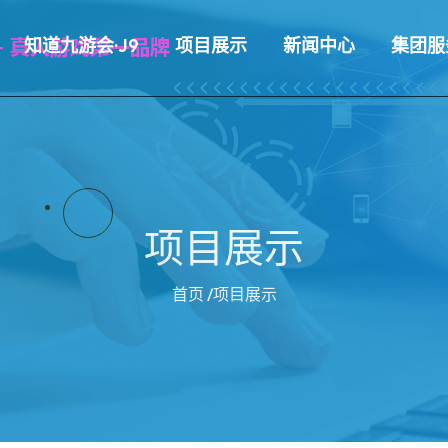
知道九游会·J9
项目展示
新闻中心
集团服
项目展示
首页
/项目展示