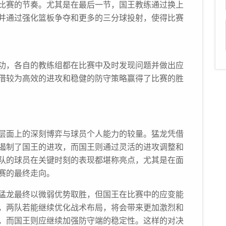
比赛的节奏。尤其是在最后一节，国王教练通过换上
并通过强化篮板争夺和更多的三分球投射，使得比赛
功，各自的教练组都在比赛中及时发现问题并做出应
借较为高效的进攻和稳健的防守策略赢得了比赛的胜
层面上的深刻博弈与球员个人能力的较量。猛龙凭借
遏制了国王的进攻，而国王则通过灵活的进攻调整和
队的球员在关键时刻的表现都堪称亮点，尤其是在面
赛的最终走向。
猛龙最终以微弱优势取胜，但国王在比赛中的应变能
，两队若能继续优化战术布局，将会带来更加激烈和
，而国王则应继续加强防守端的稳定性。这样的对决