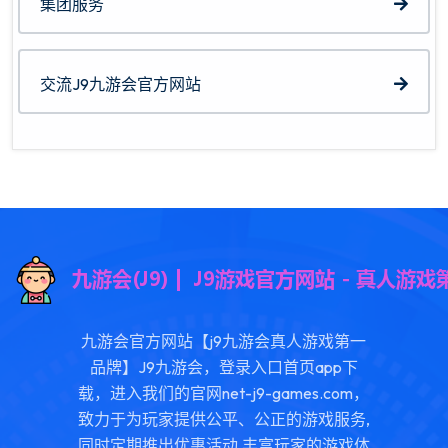
集团服务
交流J9九游会官方网站
九游会官方网站【j9九游会真人游戏第一
品牌】J9九游会，登录入口首页app下
载，进入我们的官网net-j9-games.com，
致力于为玩家提供公平、公正的游戏服务,
同时定期推出优惠活动,丰富玩家的游戏体