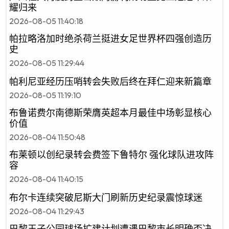
耀归来
2026-08-05 11:40:18
帕拉略洛加时绝杀荷兰挺进女足世界杯四强创造历
史
2026-08-05 11:29:44
帕利尼亚经历压哨转会失败后终在拜仁迎来新篇章
2026-08-05 11:19:10
布鲁诺费尔南德斯荣膺英超本月最佳中场彰显核心
价值
2026-08-04 11:50:48
布莱顿以创纪录转会费签下鲁特尔 强化球队进攻阵
容
2026-08-04 11:40:15
布尔卡连续突破尼斯大门刷新历史纪录震惊球迷
2026-08-04 11:29:43
巴黎王子公园球场扩建计划遭遇巴黎市长明确否决