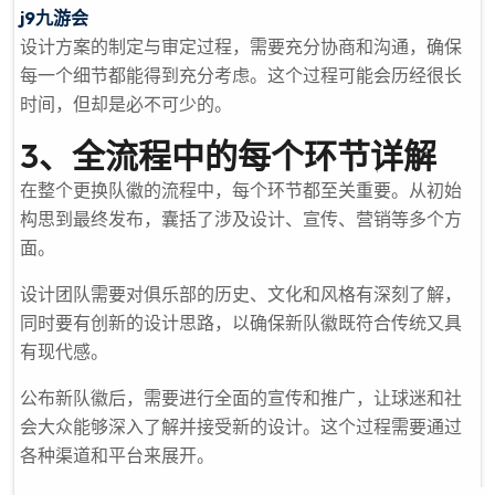
j9九游会
设计方案的制定与审定过程，需要充分协商和沟通，确保
每一个细节都能得到充分考虑。这个过程可能会历经很长
时间，但却是必不可少的。
3、全流程中的每个环节详解
在整个更换队徽的流程中，每个环节都至关重要。从初始
构思到最终发布，囊括了涉及设计、宣传、营销等多个方
面。
设计团队需要对俱乐部的历史、文化和风格有深刻了解，
同时要有创新的设计思路，以确保新队徽既符合传统又具
有现代感。
公布新队徽后，需要进行全面的宣传和推广，让球迷和社
会大众能够深入了解并接受新的设计。这个过程需要通过
各种渠道和平台来展开。