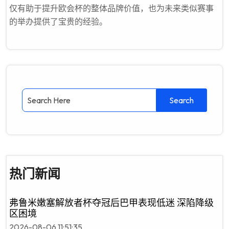
仅有助于提升欧会杯的整体品牌价值，也为未来类似赛事
的举办提供了宝贵的经验。
热门新闻
弗鲁米嫩塞解放者杯夺冠后巴甲表现低迷 深陷降级
区困境
2026-08-06 11:51:35