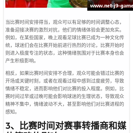
当比赛时间安排得当，观众可以有足够的时间调整心态，
准备迎接决赛的激烈对抗，他们的情绪体验会更加充实。
例如，在某些国家，晚上观看足球比赛已成为一种文化传
统，球迷们会在比赛开始前进行热烈的讨论，比赛开始时
则进入极度专注的状态，这种情绪氛围对于比赛本身也会
产生积极影响。
相反，如果比赛时间安排不合理，观众可能会错过比赛的
开场或关键时刻，或者在观看过程中感到过度疲劳，导致
情绪不稳定，进而影响他们对比赛的投入程度。例如，比
赛时间过早或过晚可能会影响球迷的生理状态，导致观众
精神不集中，情绪波动不大，甚至影响他们对比赛进程的
感知。
3、比赛时间对赛事转播商和媒