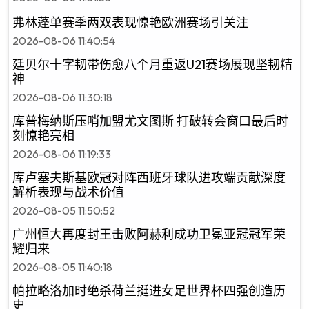
弗林蓬单赛季两双表现惊艳欧洲赛场引关注
2026-08-06 11:40:54
廷贝尔十字韧带伤愈八个月重返U21赛场展现坚韧精
神
2026-08-06 11:30:18
库普梅纳斯压哨加盟尤文图斯 打破转会窗口最后时
刻惊艳亮相
2026-08-06 11:19:33
库卢塞夫斯基欧冠对阵西班牙球队进攻端贡献深度
解析表现与战术价值
2026-08-05 11:50:52
广州恒大再度封王击败阿赫利成功卫冕亚冠冠军荣
耀归来
2026-08-05 11:40:18
帕拉略洛加时绝杀荷兰挺进女足世界杯四强创造历
史