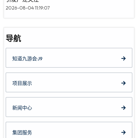
2026-08-04 11:19:07
导航
知道九游会·J9
项目展示
新闻中心
集团服务