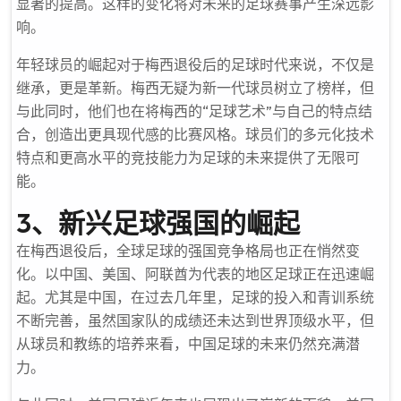
显著的提高。这样的变化将对未来的足球赛事产生深远影
响。
年轻球员的崛起对于梅西退役后的足球时代来说，不仅是
继承，更是革新。梅西无疑为新一代球员树立了榜样，但
与此同时，他们也在将梅西的“足球艺术”与自己的特点结
合，创造出更具现代感的比赛风格。球员们的多元化技术
特点和更高水平的竞技能力为足球的未来提供了无限可
能。
3、新兴足球强国的崛起
在梅西退役后，全球足球的强国竞争格局也正在悄然变
化。以中国、美国、阿联酋为代表的地区足球正在迅速崛
起。尤其是中国，在过去几年里，足球的投入和青训系统
不断完善，虽然国家队的成绩还未达到世界顶级水平，但
从球员和教练的培养来看，中国足球的未来仍然充满潜
力。