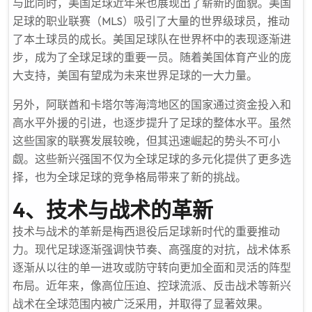
与此同时，美国足球近年来也展现出了崭新的面貌。美国
足球的职业联赛（MLS）吸引了大量的世界级球员，推动
了本土球员的成长。美国足球队在世界杯中的表现逐渐进
步，成为了全球足球的重要一员。随着美国体育产业的庞
大支持，美国有望成为未来世界足球的一大力量。
另外，阿联酋和卡塔尔等海湾地区的国家通过资金投入和
高水平外援的引进，也逐步提升了足球的整体水平。虽然
这些国家的联赛发展较晚，但其迅速崛起的势头不可小
觑。这些新兴强国不仅为全球足球的多元化提供了更多选
择，也为全球足球的竞争格局带来了新的挑战。
4、技术与战术的革新
技术与战术的革新是梅西退役后足球新时代的重要推动
力。现代足球逐渐强调快节奏、高强度的对抗，战术体系
逐渐从以往的单一进攻或防守转向更加全面和灵活的阵型
布局。近年来，像高位压迫、控球流派、反击战术等新兴
战术在全球范围内被广泛采用，并取得了显著效果。