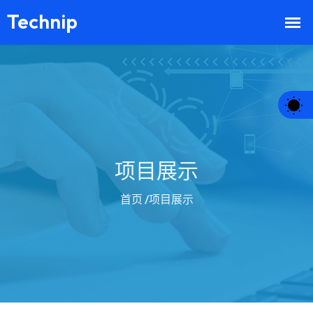
项目展示
首页
/项目展示