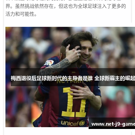
界。虽然挑战依然存在，但这也为全球足球注入了更多的
活力和可能性。