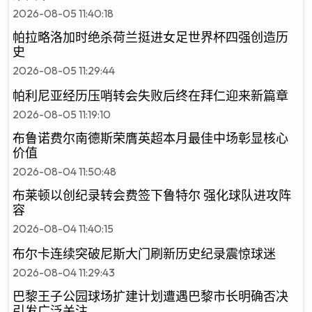
2026-08-05 11:40:18
帕拉略洛加时绝杀荷兰挺进女足世界杯四强创造历
史
2026-08-05 11:29:44
帕利尼亚经历压哨转会失败后终在拜仁迎来新篇章
2026-08-05 11:19:10
布鲁诺费尔南德斯荣膺英超本月最佳中场彰显核心
价值
2026-08-04 11:50:48
布莱顿以创纪录转会费签下鲁特尔 强化球队进攻阵
容
2026-08-04 11:40:15
布尔卡连续突破尼斯大门刷新历史纪录震惊球迷
2026-08-04 11:29:43
巴黎王子公园球场扩建计划遭遇巴黎市长明确否决
引发广泛关注