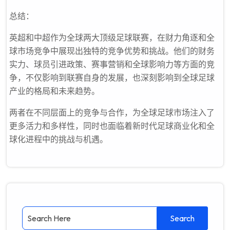
总结：
英超和中超作为全球两大顶级足球联赛，在财力角逐和全
球市场竞争中展现出独特的竞争优势和挑战。他们的财务
实力、球员引进政策、赛事营销和全球影响力等方面的竞
争，不仅影响到联赛自身的发展，也深刻影响到全球足球
产业的格局和未来趋势。
两者在不同层面上的竞争与合作，为全球足球市场注入了
更多活力和多样性，同时也面临着新时代足球商业化和全
球化进程中的挑战与机遇。