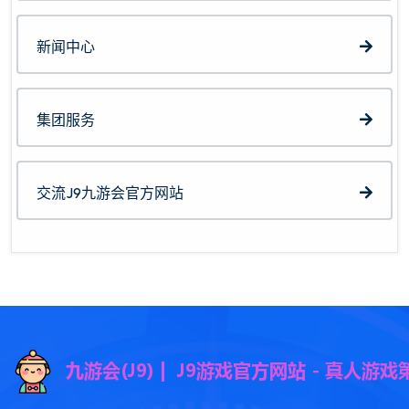
新闻中心
集团服务
交流J9九游会官方网站