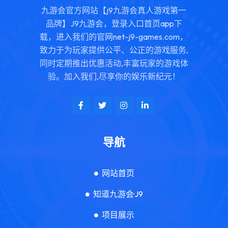
九游会官方网站【j9九游会真人游戏第一
品牌】J9九游会，登录入口首页app下
载，进入我们的官网net-j9-games.com，
致力于为玩家提供公平、公正的游戏服务,
同时定期推出优惠活动,丰富玩家的游戏体
验。加入我们,尽享你的娱乐新纪元！
导航
网站首页
知道九游会·J9
项目展示