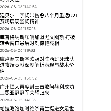
2026-08-06 11:40:54
廷贝尔十字韧带伤愈八个月重返U21
赛场展现坚韧精神
2026-08-06 11:30:18
库普梅纳斯压哨加盟尤文图斯 打破
转会窗口最后时刻惊艳亮相
2026-08-06 11:19:33
库卢塞夫斯基欧冠对阵西班牙球队
进攻端贡献深度解析表现与战术价
值
2026-08-05 11:50:52
广州恒大再度封王击败阿赫利成功
卫冕亚冠冠军荣耀归来
2026-08-05 11:40:18
帕拉略洛加时绝杀荷兰挺进女足世