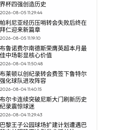
界杯四强创造历史
2026-08-05 11:29:44
帕利尼亚经历压哨转会失败后终在
拜仁迎来新篇章
2026-08-05 11:19:10
布鲁诺费尔南德斯荣膺英超本月最
佳中场彰显核心价值
2026-08-04 11:50:48
布莱顿以创纪录转会费签下鲁特尔
强化球队进攻阵容
2026-08-04 11:40:15
布尔卡连续突破尼斯大门刷新历史
纪录震惊球迷
2026-08-04 11:29:43
巴黎王子公园球场扩建计划遭遇巴