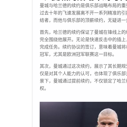
曼城与哈兰德的续约是俱乐部战略布局的重
过去十年的飞速发展离不开一系列精准的引
结者，而他与俱乐部的顶薪续约，无疑进一
首先，哈兰德的续约保证了曼城在锋线上的
完全围绕他展开。无论是快速反击中的插上
完成任务。续约协议的签订，意味着曼城将
冠军，尤其是欧洲冠军联赛这一目标。
其次，曼城通过这次续约，展示了其长期规
仅是对其个人能力的认可，也体现了俱乐部
景下，曼城通过提前续约，不仅锁定了哈兰
权。