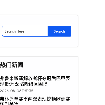
热门新闻
弗鲁米嫩塞解放者杯夺冠后巴甲表
现低迷 深陷降级区困境
2026-08-06 11:51:35
弗林蓬单赛季两双表现惊艳欧洲赛
场引关注