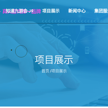
知道九游会·J9
项目展示
新闻中心
集团服
项目展示
首页
/项目展示