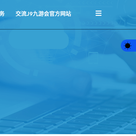
务
交流J9九游会官方网站