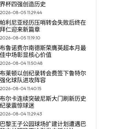
界杯四强创造历史
2026-08-05 11:29:44
帕利尼亚经历压哨转会失败后终在
拜仁迎来新篇章
2026-08-05 11:19:10
布鲁诺费尔南德斯荣膺英超本月最
佳中场彰显核心价值
2026-08-04 11:50:48
布莱顿以创纪录转会费签下鲁特尔
强化球队进攻阵容
2026-08-04 11:40:15
布尔卡连续突破尼斯大门刷新历史
纪录震惊球迷
2026-08-04 11:29:43
巴黎王子公园球场扩建计划遭遇巴