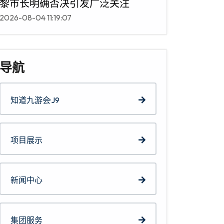
黎市长明确否决引发广泛关注
2026-08-04 11:19:07
导航
知道九游会·J9
项目展示
新闻中心
集团服务