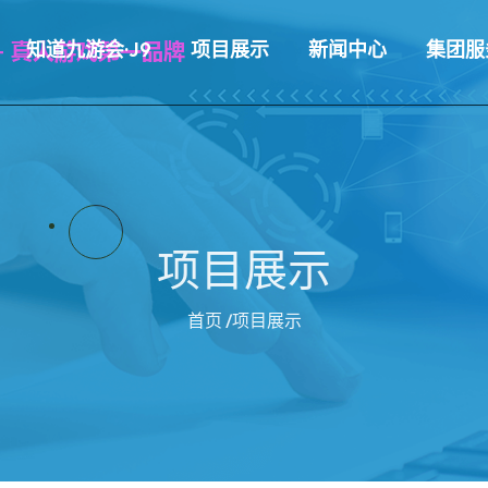
知道九游会·J9
项目展示
新闻中心
集团服
项目展示
首页
/项目展示