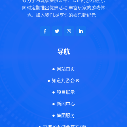
致力于为玩家提供公平、公正的游戏服务,
同时定期推出优惠活动,丰富玩家的游戏体
验。加入我们,尽享你的娱乐新纪元！
导航
网站首页
知道九游会·J9
项目展示
新闻中心
集团服务