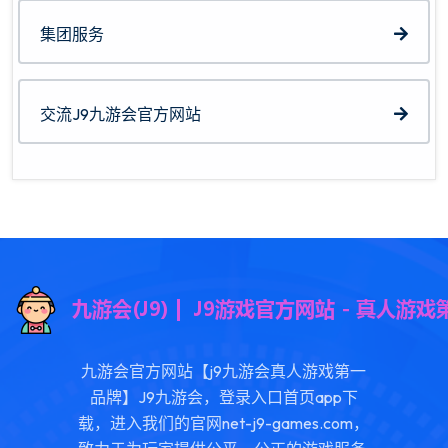
集团服务
交流J9九游会官方网站
九游会官方网站【j9九游会真人游戏第一
品牌】J9九游会，登录入口首页app下
载，进入我们的官网net-j9-games.com，