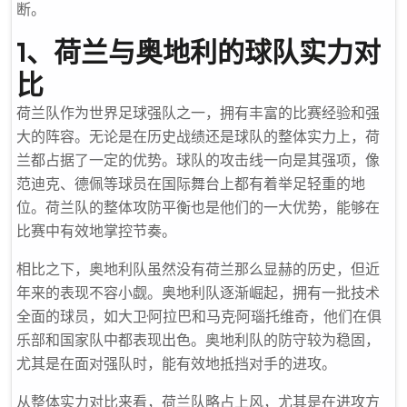
断。
1、荷兰与奥地利的球队实力对
比
荷兰队作为世界足球强队之一，拥有丰富的比赛经验和强
大的阵容。无论是在历史战绩还是球队的整体实力上，荷
兰都占据了一定的优势。球队的攻击线一向是其强项，像
范迪克、德佩等球员在国际舞台上都有着举足轻重的地
位。荷兰队的整体攻防平衡也是他们的一大优势，能够在
比赛中有效地掌控节奏。
相比之下，奥地利队虽然没有荷兰那么显赫的历史，但近
年来的表现不容小觑。奥地利队逐渐崛起，拥有一批技术
全面的球员，如大卫·阿拉巴和马克·阿瑙托维奇，他们在俱
乐部和国家队中都表现出色。奥地利队的防守较为稳固，
尤其是在面对强队时，能有效地抵挡对手的进攻。
从整体实力对比来看，荷兰队略占上风，尤其是在进攻方