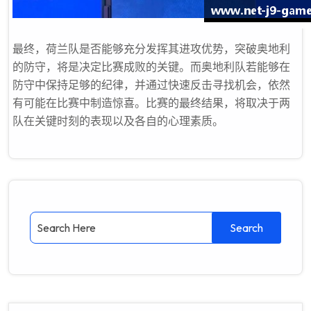
最终，荷兰队是否能够充分发挥其进攻优势，突破奥地利
的防守，将是决定比赛成败的关键。而奥地利队若能够在
防守中保持足够的纪律，并通过快速反击寻找机会，依然
有可能在比赛中制造惊喜。比赛的最终结果，将取决于两
队在关键时刻的表现以及各自的心理素质。