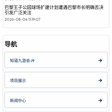
巴黎王子公园球场扩建计划遭遇巴黎市长明确否决
引发广泛关注
2026-08-04 11:19:07
导航
知道九游会·J9
项目展示
新闻中心