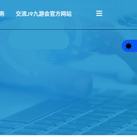
务
交流J9九游会官方网站