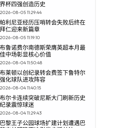
界杯四强创造历史
2026-08-05 11:29:44
帕利尼亚经历压哨转会失败后终在
拜仁迎来新篇章
2026-08-05 11:19:10
布鲁诺费尔南德斯荣膺英超本月最
佳中场彰显核心价值
2026-08-04 11:50:48
布莱顿以创纪录转会费签下鲁特尔
强化球队进攻阵容
2026-08-04 11:40:15
布尔卡连续突破尼斯大门刷新历史
纪录震惊球迷
2026-08-04 11:29:43
巴黎王子公园球场扩建计划遭遇巴