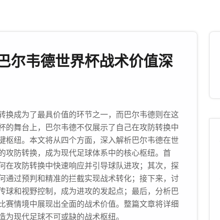
巴尔韦德世界杯战术价值深
转换成为了最具价值的环节之一，而巴尔韦德则在这
杯的舞台上，巴尔韦德不仅展示了自己在攻防转换中
键枢纽。本文将从四个方面，深入解析巴尔韦德在世
的攻防转换，成为现代足球体系中的核心枢纽。首
何在攻防转换中快速响应并引导球队进攻；其次，探
何通过预判和精准的拦截实现战术转化；接下来，讨
传球和视野控制，成为进攻的发起点；最后，分析巴
比赛情境中展现出全面的战术价值。整篇文章将详细
造为现代足球不可或缺的战术枢纽。