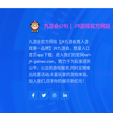
九游会官方网站【j9九游会真人游
戏第一品牌】J9九游会，登录入口
首页app下载，进入我们的官网net-
j9-games.com，致力于为玩家提供
公平、公正的游戏服务,同时定期推
出优惠活动,丰富玩家的游戏体验。
加入我们,尽享你的娱乐新纪元！