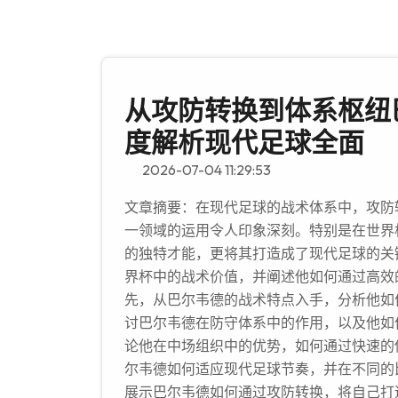
从攻防转换到体系枢纽
度解析现代足球全面
2026-07-04 11:29:53
文章摘要：在现代足球的战术体系中，攻防
一领域的运用令人印象深刻。特别是在世界
的独特才能，更将其打造成了现代足球的关
界杯中的战术价值，并阐述他如何通过高效
先，从巴尔韦德的战术特点入手，分析他如
讨巴尔韦德在防守体系中的作用，以及他如
论他在中场组织中的优势，如何通过快速的
尔韦德如何适应现代足球节奏，并在不同的
展示巴尔韦德如何通过攻防转换，将自己打