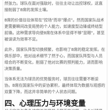
然张力。球队在面对强敌时，往往主动让出控球权，这直
接削弱了B席的发挥土壤。
B席的价值往往体现在“控场”而非“爆点”。然而国家队战术
更需要瞬间改变局势的个人能力，如速度型边锋或终结型
前锋。这种需求导向使B席在体系中显得不够“显眼”，甚至
被误读为效率不足。
此外，国家队阵型切换频繁，也影响了B席的稳定发挥。在
俱乐部中，他对战术细节了然于心，而国家队阵型与人员
组合的不断变化，削弱了他对比赛的预判能力，进而影响
决策质量。
当体系无法为球员的优势服务时，球员往往需要不断妥
协。B席在国家队中的妥协累积，最终体现为数据与观感的
双重下降，而这并非简单的个人状态问题。
四、心理压力与环境变量