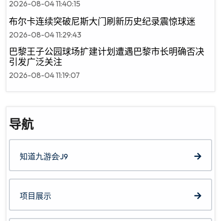
2026-08-04 11:40:15
布尔卡连续突破尼斯大门刷新历史纪录震惊球迷
2026-08-04 11:29:43
巴黎王子公园球场扩建计划遭遇巴黎市长明确否决
引发广泛关注
2026-08-04 11:19:07
导航
知道九游会·J9
项目展示