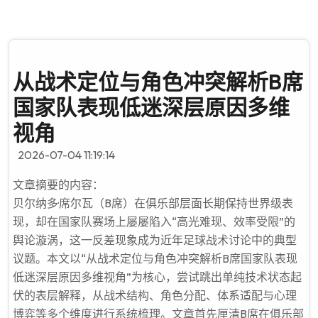
从战术定位与角色冲突解析B席
国家队表现低迷深层原因多维
视角
2026-07-04 11:19:14
文章摘要的内容：
贝尔纳多·席尔瓦（B席）在俱乐部层面长期保持世界级表
现，却在国家队赛场上屡屡陷入“高光难现、效率受限”的
舆论漩涡，这一反差现象成为近年足球战术讨论中的典型
议题。本文以“从战术定位与角色冲突解析B席国家队表现
低迷深层原因多维视角”为核心，尝试跳出单纯技术状态起
伏的表层解释，从战术结构、角色分配、体系适配与心理
博弈等多个维度进行系统梳理。文章首先厘清B席在俱乐部