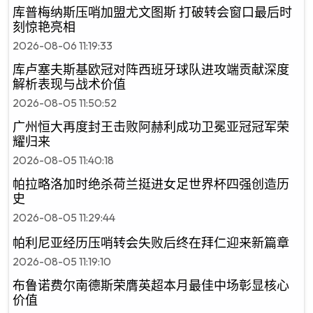
库普梅纳斯压哨加盟尤文图斯 打破转会窗口最后时
刻惊艳亮相
2026-08-06 11:19:33
库卢塞夫斯基欧冠对阵西班牙球队进攻端贡献深度
解析表现与战术价值
2026-08-05 11:50:52
广州恒大再度封王击败阿赫利成功卫冕亚冠冠军荣
耀归来
2026-08-05 11:40:18
帕拉略洛加时绝杀荷兰挺进女足世界杯四强创造历
史
2026-08-05 11:29:44
帕利尼亚经历压哨转会失败后终在拜仁迎来新篇章
2026-08-05 11:19:10
布鲁诺费尔南德斯荣膺英超本月最佳中场彰显核心
价值