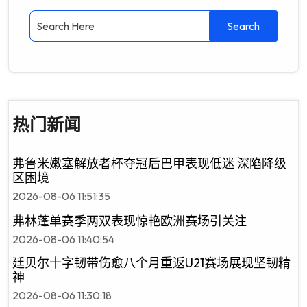
热门新闻
弗鲁米嫩塞解放者杯夺冠后巴甲表现低迷 深陷降级
区困境
2026-08-06 11:51:35
弗林蓬单赛季两双表现惊艳欧洲赛场引关注
2026-08-06 11:40:54
廷贝尔十字韧带伤愈八个月重返U21赛场展现坚韧精
神
2026-08-06 11:30:18