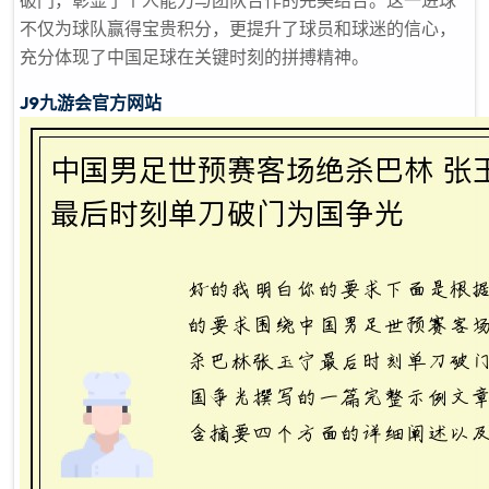
破门，彰显了个人能力与团队合作的完美结合。这一进球
不仅为球队赢得宝贵积分，更提升了球员和球迷的信心，
充分体现了中国足球在关键时刻的拼搏精神。
J9九游会官方网站