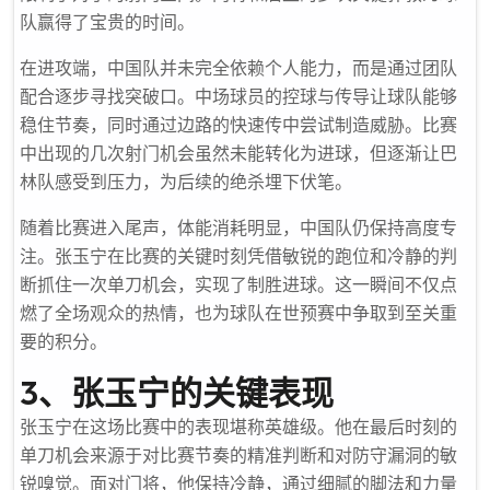
队赢得了宝贵的时间。
在进攻端，中国队并未完全依赖个人能力，而是通过团队
配合逐步寻找突破口。中场球员的控球与传导让球队能够
稳住节奏，同时通过边路的快速传中尝试制造威胁。比赛
中出现的几次射门机会虽然未能转化为进球，但逐渐让巴
林队感受到压力，为后续的绝杀埋下伏笔。
随着比赛进入尾声，体能消耗明显，中国队仍保持高度专
注。张玉宁在比赛的关键时刻凭借敏锐的跑位和冷静的判
断抓住一次单刀机会，实现了制胜进球。这一瞬间不仅点
燃了全场观众的热情，也为球队在世预赛中争取到至关重
要的积分。
3、张玉宁的关键表现
张玉宁在这场比赛中的表现堪称英雄级。他在最后时刻的
单刀机会来源于对比赛节奏的精准判断和对防守漏洞的敏
锐嗅觉。面对门将，他保持冷静，通过细腻的脚法和力量