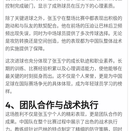
控制完成破门，显示了成熟球员在压力下的心理素质。
除了关键进球之外，张玉宁在整场比赛中都表现出积极的
跑动和与队友的默契配合。他在前场的压迫让巴林后卫频
频出现失误，同时为中场球员提供了多次传球选择。无论
是攻防转换还是空间创造，他的表现都为中国队整体战术
的实施提供了保障。
这次进球也充分体现了张玉宁的成长轨迹和职业素养。长
期的训练、比赛经验积累以及心理调适能力，使他能够在
最关键的时刻挺身而出。这不仅是个人荣誉，更是为中国
足球在国际赛场争光的具体体现，成为年轻球员学习的榜
样。
4、团队合作与战术执行
这场胜利不仅是张玉宁个人的精彩表现，更是团队合作的
成果。中国队在整个比赛过程中展示了出色的战术执行
力。教练组针对巴林的特点制定了精细的防守策略，同时