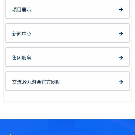
项目展示
新闻中心
集团服务
交流J9九游会官方网站