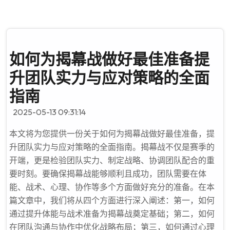
如何为揭幕战做好最佳准备提
升团队实力与应对策略的全面
指南
2025-05-13 09:31:14
本文将为您提供一份关于如何为揭幕战做好最佳准备，提
升团队实力与应对策略的全面指南。揭幕战不仅是赛季的
开端，更是检验团队实力、制定战略、协调团队配合的重
要时刻。要确保揭幕战能够顺利且成功，团队需要在体
能、战术、心理、协作等多个方面做好充分的准备。在本
篇文章中，我们将从四个方面进行深入阐述：第一，如何
通过提升体能与战术准备为揭幕战奠定基础；第二，如何
在团队沟通与协作中优化战略布局；第三，如何通过心理