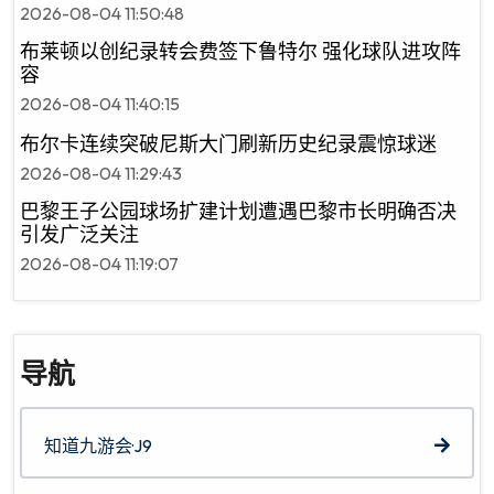
2026-08-04 11:50:48
布莱顿以创纪录转会费签下鲁特尔 强化球队进攻阵
容
2026-08-04 11:40:15
布尔卡连续突破尼斯大门刷新历史纪录震惊球迷
2026-08-04 11:29:43
巴黎王子公园球场扩建计划遭遇巴黎市长明确否决
引发广泛关注
2026-08-04 11:19:07
导航
知道九游会·J9