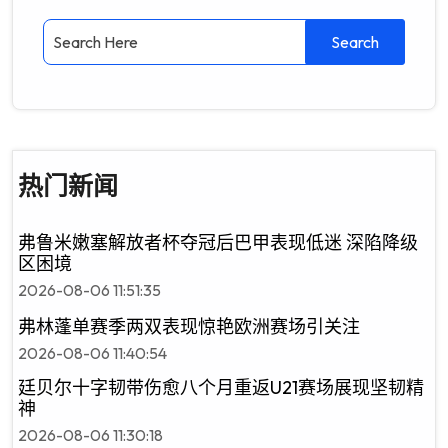
热门新闻
弗鲁米嫩塞解放者杯夺冠后巴甲表现低迷 深陷降级
区困境
2026-08-06 11:51:35
弗林蓬单赛季两双表现惊艳欧洲赛场引关注
2026-08-06 11:40:54
廷贝尔十字韧带伤愈八个月重返U21赛场展现坚韧精
神
2026-08-06 11:30:18