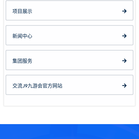
项目展示
新闻中心
集团服务
交流J9九游会官方网站