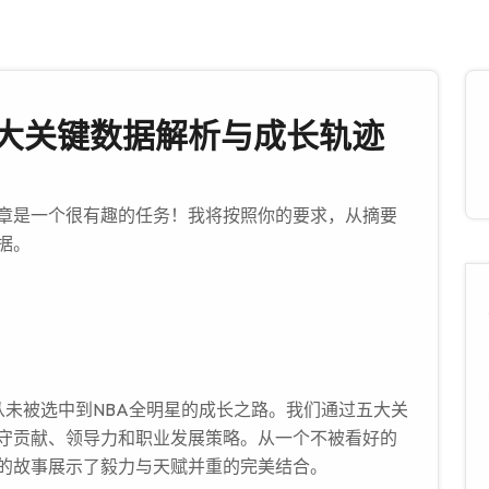
大关键数据解析与成长轨迹
章是一个很有趣的任务！我将按照你的要求，从摘要
据。
ll）从未被选中到NBA全明星的成长之路。我们通过五大关
守贡献、领导力和职业发展策略。从一个不被看好的
的故事展示了毅力与天赋并重的完美结合。