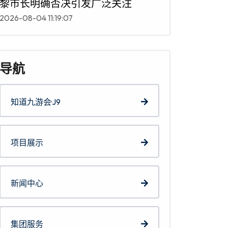
黎市长明确否决引发广泛关注
2026-08-04 11:19:07
导航
知道九游会·J9
项目展示
新闻中心
集团服务