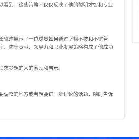
以看到，这些策略不仅仅反映了他的聪明才智和专业
长轨迹展示了一位球员如何通过坚韧不拔和不懈努
率、防守贡献、领导力和职业发展策略构成了他成功
追求梦想的人的激励和启示。
要调整的地方或者想要进一步讨论的话题，随时告诉