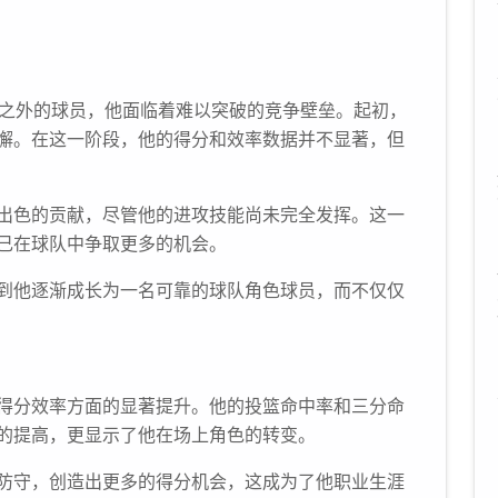
秀之外的球员，他面临着难以突破的竞争壁垒。起初，
懈。在这一阶段，他的得分和效率数据并不显著，但
出色的贡献，尽管他的进攻技能尚未完全发挥。这一
己在球队中争取更多的机会。
到他逐渐成长为一名可靠的球队角色球员，而不仅仅
得分效率方面的显著提升。他的投篮命中率和三分命
的提高，更显示了他在场上角色的转变。
防守，创造出更多的得分机会，这成为了他职业生涯