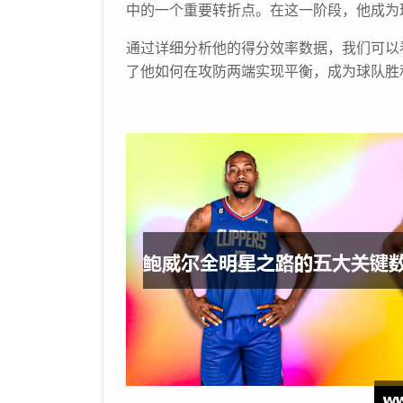
中的一个重要转折点。在这一阶段，他成为
通过详细分析他的得分效率数据，我们可以
了他如何在攻防两端实现平衡，成为球队胜