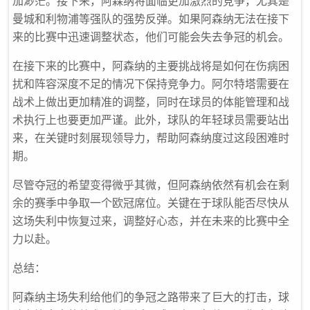
加渺茫。接下来，阿森纳将面临更加激烈的竞争，尤其是
曼城和利物浦等强队的强势反弹。如果阿森纳无法在接下
来的比赛中迅速调整状态，他们可能会失去争冠的机会。
在接下来的比赛中，阿森纳的主要挑战将是如何在伤病困
扰和阵容深度不足的情况下保持竞争力。阿尔特塔需要在
战术上做出更加精准的调整，同时在球员的体能管理和战
术执行上也要更加严谨。此外，球队的年轻球员需要站出
来，在关键时刻展现领导力，帮助阿森纳度过这段困难时
期。
尽管夺冠的希望变得微乎其微，但阿森纳依然有机会在剩
余的赛季中争取一个欧冠席位。关键在于球队能否尽快从
这场失利中恢复过来，调整好心态，并在未来的比赛中全
力以赴。
总结：
阿森纳主场失利给他们的争冠之路带来了巨大的打击，球