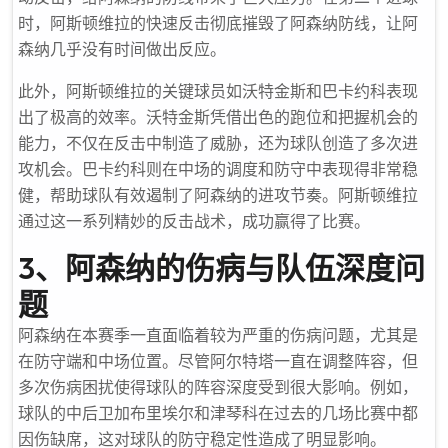
时，阿斯顿维拉的快速反击彻底摧毁了阿森纳防线，让阿
森纳几乎没有时间做出反应。
此外，阿斯顿维拉的关键球员如沃特金斯和巴卡约科表现
出了极高的效率。沃特金斯凭借出色的跑位和把握机会的
能力，不仅在反击中制造了威胁，还为球队创造了多次进
攻机会。巴卡约科则在中场的调度和防守中表现得非常稳
健，帮助球队有效遏制了阿森纳的进攻节奏。阿斯顿维拉
通过这一系列精妙的反击战术，成功赢得了比赛。
3、阿森纳的伤病与队伍深度问
题
阿森纳在本赛季一直面临着较为严重的伤病问题，尤其是
在防守端和中场位置。尽管阿尔特塔一直在调整阵容，但
多次伤病困扰使得球队的阵容深度受到很大影响。例如，
球队的中后卫加布里埃尔和津琴科在过去的几场比赛中都
因伤缺席，这对球队的防守稳定性造成了明显影响。