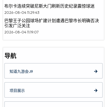
布尔卡连续突破尼斯大门刷新历史纪录震惊球迷
2026-08-04 11:29:43
巴黎王子公园球场扩建计划遭遇巴黎市长明确否决
引发广泛关注
2026-08-04 11:19:07
导航
知道九游会·J9
项目展示