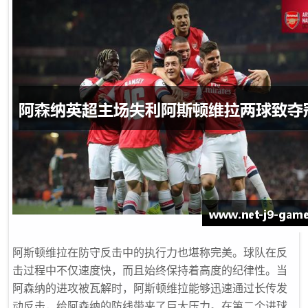
阿斯顿维拉在防守反击中的执行力也堪称完美。球队在反
击过程中不仅速度快，而且始终保持着高度的纪律性。当
阿森纳的进攻被瓦解时，阿斯顿维拉能够迅速通过长传发
动反击，给阿森纳的防线带来了巨大压力。在第二个进球