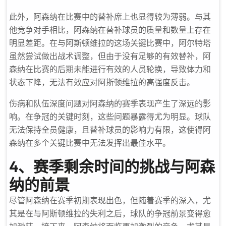
此外，阿森纳在比赛中的替补席上也显得较为薄弱。与其
他竞争对手相比，阿森纳在替补球员的质量和数量上存在
明显差距。在与阿斯顿维拉的这场关键比赛中，阿尔特塔
虽然尝试做出战术调整，但由于没有足够的有效替补，阿
森纳在比赛的后期未能进行有效的人员轮换，导致体力和
状态下降，无法有效应对阿斯顿维拉的高强度反击。
伤病和队伍深度问题对阿森纳的赛季表现产生了深远的影
响。在争冠的关键时刻，这些问题暴露得尤为明显。球队
无法保持全员健康，且替补球员的影响力有限，这使得阿
森纳在多个关键比赛中无法发挥出最佳水平。
4、赛季剩余时间的挑战与阿森
纳的前景
尽管阿森纳在赛季初期表现出色，但随着赛季的深入，尤
其是在与阿斯顿维拉的失利之后，球队的争冠前景变得愈