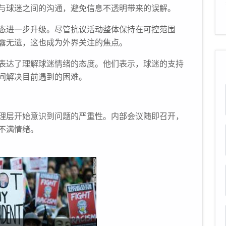
与球迷之间的沟通，避免信息不透明带来的误解。
态进一步升级。尽管抗议活动整体保持在可控范围
露无遗，这也成为外界关注的焦点。
表达了理解球迷情绪的态度。他们表示，球迷的支持
间解决目前遇到的困难。
理层开始意识到问题的严重性。内部会议随即召开，
不满情绪。