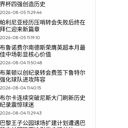
界杯四强创造历史
2026-08-05 11:29:44
帕利尼亚经历压哨转会失败后终在
拜仁迎来新篇章
2026-08-05 11:19:10
布鲁诺费尔南德斯荣膺英超本月最
佳中场彰显核心价值
2026-08-04 11:50:48
布莱顿以创纪录转会费签下鲁特尔
强化球队进攻阵容
2026-08-04 11:40:15
布尔卡连续突破尼斯大门刷新历史
纪录震惊球迷
2026-08-04 11:29:43
巴黎王子公园球场扩建计划遭遇巴