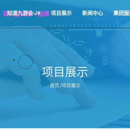
知道九游会·J9
项目展示
新闻中心
集团服
项目展示
首页
/项目展示