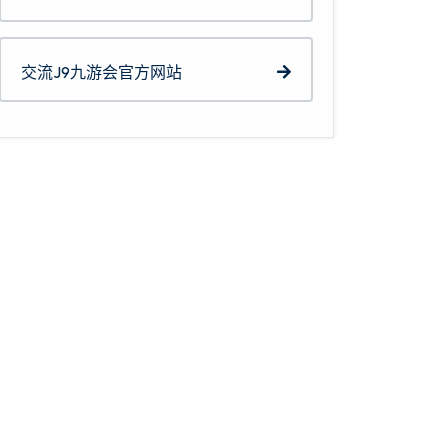
交流J9九游会官方网站