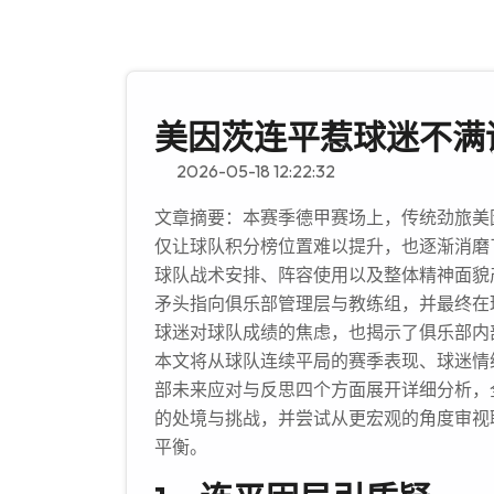
美因茨连平惹球迷不满
2026-05-18 12:22:32
文章摘要：本赛季德甲赛场上，传统劲旅美
仅让球队积分榜位置难以提升，也逐渐消磨
球队战术安排、阵容使用以及整体精神面貌
矛头指向俱乐部管理层与教练组，并最终在
球迷对球队成绩的焦虑，也揭示了俱乐部内
本文将从球队连续平局的赛季表现、球迷情
部未来应对与反思四个方面展开详细分析，
的处境与挑战，并尝试从更宏观的角度审视
平衡。