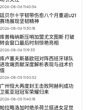
2026-08-06 11:40:54
廷贝尔十字韧带伤愈八个月重返U21
赛场展现坚韧精神
2026-08-06 11:30:18
库普梅纳斯压哨加盟尤文图斯 打破
转会窗口最后时刻惊艳亮相
2026-08-06 11:19:33
库卢塞夫斯基欧冠对阵西班牙球队
进攻端贡献深度解析表现与战术价
值
2026-08-05 11:50:52
广州恒大再度封王击败阿赫利成功
卫冕亚冠冠军荣耀归来
2026-08-05 11:40:18
帕拉略洛加时绝杀荷兰挺进女足世