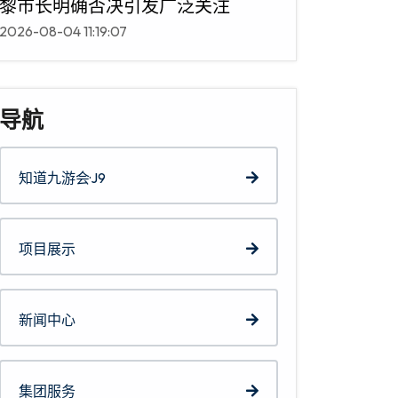
黎市长明确否决引发广泛关注
2026-08-04 11:19:07
导航
知道九游会·J9
项目展示
新闻中心
集团服务