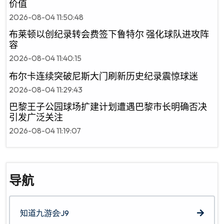
价值
2026-08-04 11:50:48
布莱顿以创纪录转会费签下鲁特尔 强化球队进攻阵
容
2026-08-04 11:40:15
布尔卡连续突破尼斯大门刷新历史纪录震惊球迷
2026-08-04 11:29:43
巴黎王子公园球场扩建计划遭遇巴黎市长明确否决
引发广泛关注
2026-08-04 11:19:07
导航
知道九游会·J9