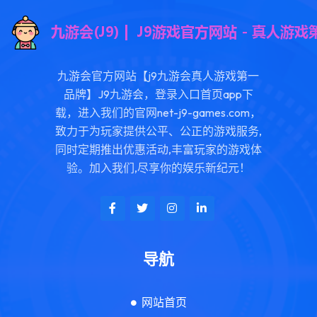
九游会官方网站【j9九游会真人游戏第一
品牌】J9九游会，登录入口首页app下
载，进入我们的官网net-j9-games.com，
致力于为玩家提供公平、公正的游戏服务,
同时定期推出优惠活动,丰富玩家的游戏体
验。加入我们,尽享你的娱乐新纪元！
导航
网站首页