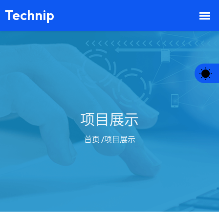
项目展示
首页
/项目展示