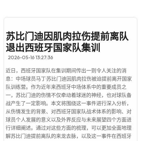
苏比门迪因肌肉拉伤提前离队
退出西班牙国家队集训
2026-05-16 13:27:36
近日，西班牙国家队在集训期间传出一则令人关注的消
息：中场球员马丁·苏比门迪因肌肉拉伤被迫提前离开国家
队训练营。作为近年来西班牙中场体系中的重要成员之
一，苏比门迪的伤情不仅牵动着球迷的神经，也对球队备
战产生了一定影响。本文将围绕这一事件进行深入分析，
从伤情发生的背景、对西班牙国家队战术体系的影响、对
球员个人发展的意义以及外界反应与未来展望四个方面进
行详细阐述。通过对这些方面的梳理，可以更加全面地理
解苏比门迪提前离队的来龙去脉，以及这一事件在西班牙