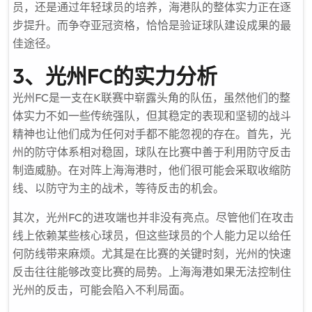
员，还是通过年轻球员的培养，海港队的整体实力正在逐
步提升。而争夺亚冠资格，恰恰是验证球队建设成果的最
佳途径。
3、光州FC的实力分析
光州FC是一支在K联赛中崭露头角的队伍，虽然他们的整
体实力不如一些传统强队，但其稳定的表现和坚韧的战斗
精神也让他们成为任何对手都不能忽视的存在。首先，光
州的防守体系相对稳固，球队在比赛中善于利用防守反击
制造威胁。在对阵上海海港时，他们很可能会采取收缩防
线、以防守为主的战术，等待反击的机会。
其次，光州FC的进攻端也并非没有亮点。尽管他们在攻击
线上依赖某些核心球员，但这些球员的个人能力足以给任
何防线带来麻烦。尤其是在比赛的关键时刻，光州的快速
反击往往能够改变比赛的局势。上海海港如果无法控制住
光州的反击，可能会陷入不利局面。