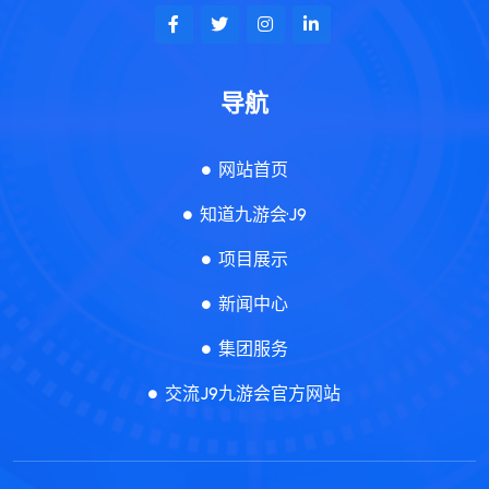
导航
网站首页
知道九游会·J9
项目展示
新闻中心
集团服务
交流J9九游会官方网站