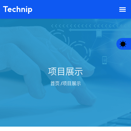
项目展示
首页
/项目展示