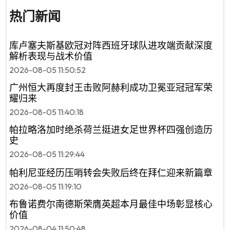
热门新闻
库卢塞夫斯基欧冠对阵西班牙球队进攻端贡献深度
解析表现与战术价值
2026-08-05 11:50:52
广州恒大再度封王击败阿赫利成功卫冕亚冠冠军荣
耀归来
2026-08-05 11:40:18
帕拉略洛加时绝杀荷兰挺进女足世界杯四强创造历
史
2026-08-05 11:29:44
帕利尼亚经历压哨转会失败后终在拜仁迎来新篇章
2026-08-05 11:19:10
布鲁诺费尔南德斯荣膺英超本月最佳中场彰显核心
价值
2026-08-04 11:50:48