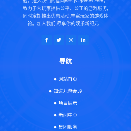
载，进入我们的官网net-j9-games.com，
致力于为玩家提供公平、公正的游戏服务,
同时定期推出优惠活动,丰富玩家的游戏体
验。加入我们,尽享你的娱乐新纪元！
导航
网站首页
知道九游会·J9
项目展示
新闻中心
集团服务