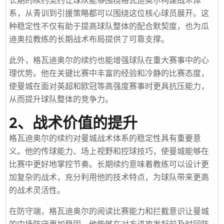
长期的续约契约让球队能够围绕格瓦迪奥尔构建战术体
系，从青训到引援策略都可以围绕这位核心球员展开。这
种稳定性不仅有助于提高球队整体的配合默契度，也为瓜
迪奥拉教练的长期战术布局提供了可靠支撑。
此外，格瓦迪奥尔的续约也能增强球队在重大赛事中的心
理优势。他在关键比赛中丰富的经验和冷静的比赛态度，
使曼城在面对英超和欧冠等高强度赛事时更具抗压能力，
从而提升球队整体的竞争力。
2、战术价值的提升
格瓦迪奥尔的续约对曼城战术体系的稳定性具有重要意
义。他的传球能力、场上视野和控球技巧，使曼城能够在
比赛中更好地掌控节奏。长期续约意味着教练可以设计更
加复杂的战术，充分利用他的技术特点，为球队带来更高
的战术灵活性。
在防守端，格瓦迪奥尔的阅读比赛能力和拦截意识让曼城