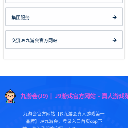
集团服务
交流J9九游会官方网站
九游会官方网站【j9九游会真人游戏第一
品牌】J9九游会，登录入口首页app下