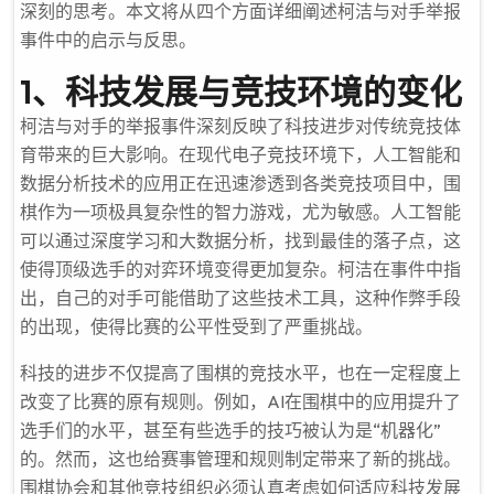
深刻的思考。本文将从四个方面详细阐述柯洁与对手举报
事件中的启示与反思。
1、科技发展与竞技环境的变化
柯洁与对手的举报事件深刻反映了科技进步对传统竞技体
育带来的巨大影响。在现代电子竞技环境下，人工智能和
数据分析技术的应用正在迅速渗透到各类竞技项目中，围
棋作为一项极具复杂性的智力游戏，尤为敏感。人工智能
可以通过深度学习和大数据分析，找到最佳的落子点，这
使得顶级选手的对弈环境变得更加复杂。柯洁在事件中指
出，自己的对手可能借助了这些技术工具，这种作弊手段
的出现，使得比赛的公平性受到了严重挑战。
科技的进步不仅提高了围棋的竞技水平，也在一定程度上
改变了比赛的原有规则。例如，AI在围棋中的应用提升了
选手们的水平，甚至有些选手的技巧被认为是“机器化”
的。然而，这也给赛事管理和规则制定带来了新的挑战。
围棋协会和其他竞技组织必须认真考虑如何适应科技发展