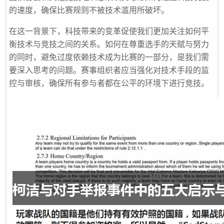
的速度，确保比赛规则不被技术滥用所破坏。
在这一背景下，科技带来的变革促使我们更加关注如何平
衡技术与竞技之间的关系。如何在尊重选手的天赋与努力
的同时，避免过度依赖技术成为比赛的一部分，是我们需
要深入思考的问题。赛事组织者应当强化对技术手段的监
控与审核，确保所有参与者都在公平的环境下进行竞技。