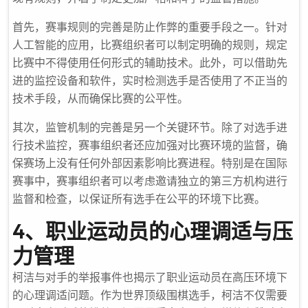
首先，赛事规则的完善是防止作弊的重要手段之一。针对
人工智能的应用，比赛组织者可以制定明确的规则，规定
比赛中不得使用任何形式的辅助技术。此外，可以借助先
进的监控设备和软件，实时检测选手是否使用了不正当的
技术手段，从而确保比赛的公平性。
其次，监管机制的完善是另一个关键环节。除了对选手进
行技术监控，赛事组织者还应加强对比赛环境的监督，确
保赛场上没有任何外部因素影响比赛进程。特别是在国际
赛事中，赛事组织者可以考虑邀请独立的第三方机构进行
监督和检查，以保证所有选手在公平的环境下比赛。
4、职业运动员的心理调适与压
力管理
柯洁与对手的举报事件也揭示了职业运动员在高压环境下
的心理调适问题。作为世界顶级围棋选手，柯洁不仅需要