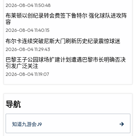
2026-08-04 11:50:48
布莱顿以创纪录转会费签下鲁特尔 强化球队进攻阵
容
2026-08-04 11:40:15
布尔卡连续突破尼斯大门刷新历史纪录震惊球迷
2026-08-04 11:29:43
巴黎王子公园球场扩建计划遭遇巴黎市长明确否决
引发广泛关注
2026-08-04 11:19:07
导航
知道九游会·J9