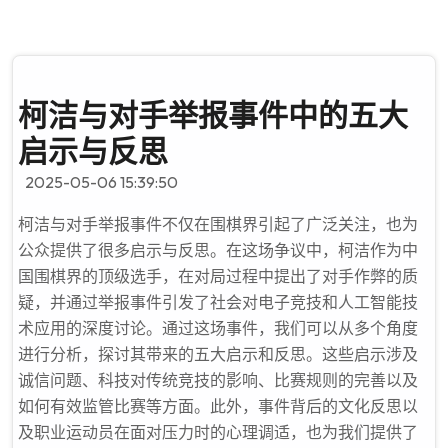
柯洁与对手举报事件中的五大
启示与反思
2025-05-06 15:39:50
柯洁与对手举报事件不仅在围棋界引起了广泛关注，也为
公众提供了很多启示与反思。在这场争议中，柯洁作为中
国围棋界的顶级选手，在对局过程中提出了对手作弊的质
疑，并通过举报事件引发了社会对电子竞技和人工智能技
术应用的深度讨论。通过这场事件，我们可以从多个角度
进行分析，探讨其带来的五大启示和反思。这些启示涉及
诚信问题、科技对传统竞技的影响、比赛规则的完善以及
如何有效监管比赛等方面。此外，事件背后的文化反思以
及职业运动员在面对压力时的心理调适，也为我们提供了