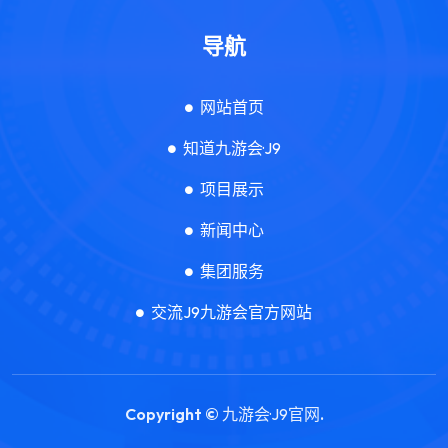
导航
网站首页
知道九游会·J9
项目展示
新闻中心
集团服务
交流J9九游会官方网站
Copyright ©
九游会·J9官网
.