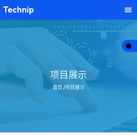
项目展示
首页
/项目展示