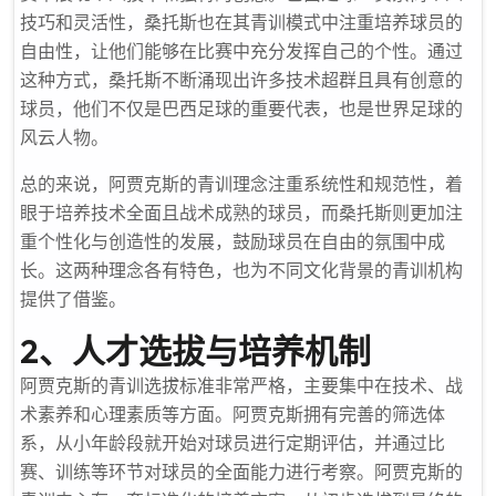
技巧和灵活性，桑托斯也在其青训模式中注重培养球员的
自由性，让他们能够在比赛中充分发挥自己的个性。通过
这种方式，桑托斯不断涌现出许多技术超群且具有创意的
球员，他们不仅是巴西足球的重要代表，也是世界足球的
风云人物。
总的来说，阿贾克斯的青训理念注重系统性和规范性，着
眼于培养技术全面且战术成熟的球员，而桑托斯则更加注
重个性化与创造性的发展，鼓励球员在自由的氛围中成
长。这两种理念各有特色，也为不同文化背景的青训机构
提供了借鉴。
2、人才选拔与培养机制
阿贾克斯的青训选拔标准非常严格，主要集中在技术、战
术素养和心理素质等方面。阿贾克斯拥有完善的筛选体
系，从小年龄段就开始对球员进行定期评估，并通过比
赛、训练等环节对球员的全面能力进行考察。阿贾克斯的