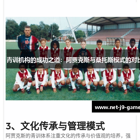
3、文化传承与管理模式
阿贾克斯的青训体系注重文化的传承与价值观的培养，强