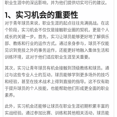
职业生涯中的深远影响，并为他们提供切实可行的建议。
1、实习机会的重要性
对于青年球员来说，职业生涯的起点往往充满挑战。在这
个阶段，实习机会不仅仅是接触职业圈的契机，更是个人
成长的关键一步。首先，实习让球员能够更好地了解俱乐
部、教练和行业的运作方式。通过亲身参与，球员不仅能
见识到竞技之外的事务运作，还能更好地融入集体生活和
训练环境，这对于他们适应职业生涯至关重要。
其次，实习让青年球员有机会接触到顶级教练和球员。通
过与这些专业人士的互动，球员能够学到更多场外的技巧
和经验，甚至在技术战术上得到直接的指导。这不仅有助
于提升球员的个人技能，也能帮助他们形成更全面的职业
素养。
此外，实习机会还能够让球员在职业生涯初期积累丰富的
实战经验。通过参加比赛、训练和其他相关活动，球员能