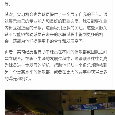
导。
其次，实习机会也为球员提供了一个展示自我的平台。通
过展示自己的专业能力和良好的职业态度，球员能够在业
内树立起正面的形象，进而吸引更多的关注。这些人脉关
系不仅能够帮助球员在未来的求职过程中得到更多的机
会，还能为他们提供更多的合作和发展空间。
再者，实习经历也有助于球员在不同的俱乐部或团队之间
建立联系。在职业生涯的发展过程中，这些联系往往会成
为球员进一步发展的契机，帮助他们从一个俱乐部跳槽到
另一个更高水平的俱乐部，或者在更大的赛事中获得更多
的曝光和机会。