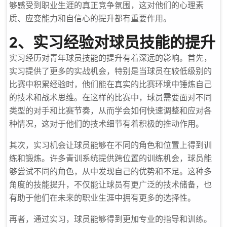
够感受到职业生涯的真正竞争氛围，这对他们的心理素
质、应变能力和自信心的提升都有重要作用。
2、实习经验对球员技能的提升
实习经历对青年球员技能的提升有着深远的影响。首先，
实习提供了更多的实战机会，特别是当球员在较低级别的
比赛中积累经验时，他们能在真实的比赛环境中锤炼自己
的技术和战术思维。在这样的比赛中，球员需要面对不同
类型的对手和比赛节奏，从而学会如何快速调整和应对各
种情况，这对于他们的技术细节有着积极的推动作用。
其次，实习机会让球员能够在不同的角色和位置上得到训
练和锻炼。许多青训系统提供跨位置的训练机会，球员能
够尝试不同的角色，从中发现自己的优势和不足。这种多
角度的技能提升，不仅能让球员有更广泛的技术储备，也
有助于他们在未来的职业生涯中拥有更多的选择性。
再者，通过实习，球员能够得到更加专业的指导和训练。