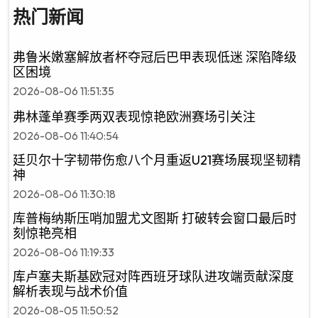
热门新闻
弗鲁米嫩塞解放者杯夺冠后巴甲表现低迷 深陷降级
区困境
2026-08-06 11:51:35
弗林蓬单赛季两双表现惊艳欧洲赛场引关注
2026-08-06 11:40:54
廷贝尔十字韧带伤愈八个月重返U21赛场展现坚韧精
神
2026-08-06 11:30:18
库普梅纳斯压哨加盟尤文图斯 打破转会窗口最后时
刻惊艳亮相
2026-08-06 11:19:33
库卢塞夫斯基欧冠对阵西班牙球队进攻端贡献深度
解析表现与战术价值
2026-08-05 11:50:52