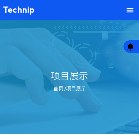
项目展示
首页
/项目展示