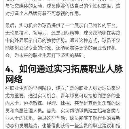
与社交媒体的互动，球员能够传达自己的个性和态度，这
对打造个人品牌有着不可忽视的作用。
最后，实习机会为球员提供了一个展示自己特长的平台。
无论是技术、领导力，还是团队精神，球员都能够在实践
中向外界展示自己的独特优势。通过这种方式，球员不仅
能够树立起专业的形象，还能够赢得更多的商业合作机
会，为未来的职业生涯打下坚实的基础。
4、如何通过实习拓展职业人脉
网络
在职业生涯的早期阶段，建立广泛的职业人脉对球员来说
尤为重要。通过实习机会，青年球员可以接触到更多的业
内人士，包括教练、经理、球探、甚至是其他俱乐部的球
员和高层管理人员。首先，实习帮助球员建立起与各类专
业人士的联系。通过这些互动，球员能够了解行业的最新
动态和发展趋势，也能借此获得一些宝贵的职业建议和指