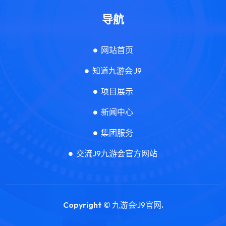
导航
网站首页
知道九游会·J9
项目展示
新闻中心
集团服务
交流J9九游会官方网站
Copyright ©
九游会·J9官网
.