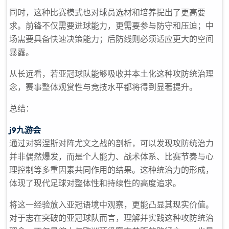
同时，这种比赛模式也对球员选材和培养提出了更高要
求。前锋不仅需要进球能力，更需要参与防守和压迫；中
场需要具备快速决策能力；后防线则必须适应更大的空间
暴露。
从长远看，若亚冠球队能够吸收并本土化这种攻防统治理
念，赛事整体观赏性与竞技水平都将得到显著提升。
总结：
j9九游会
通过对努涅斯对阵尤文之战的剖析，可以发现攻防统治力
并非偶然爆发，而是个人能力、战术体系、比赛节奏与心
理控制等多重因素共同作用的结果。这种统治力的形成，
体现了现代足球对整体性和持续性的高度追求。
将这一经验放入亚冠语境中观察，更能凸显其现实价值。
对于志在突破的亚冠球队而言，理解并实践这种攻防统治