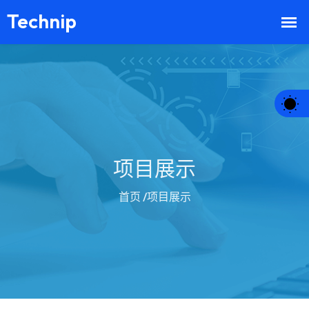
项目展示
首页
/项目展示