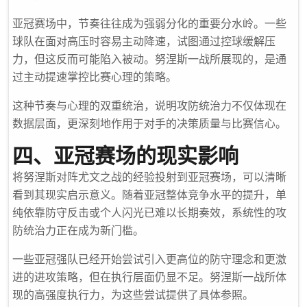
亚冠赛场中，节奏往往成为强弱分化的重要分水岭。一些
球队在面对高压时容易主动降速，试图通过控球缓解压
力，但这反而可能陷入被动。努涅斯一战所展现的，是通
过主动提速掌控比赛心理的策略。
这种节奏与心理的双重统治，说明攻防统治力不仅体现在
数据层面，更深刻地作用于对手的决策质量与比赛信心。
四、亚冠赛场的现实影响
将努涅斯对阵尤文之战的经验投射到亚冠赛场，可以清晰
看到其现实启示意义。随着亚冠整体竞争水平的提升，单
纯依靠防守反击或个人闪光已难以长期奏效，系统性的攻
防统治力正在成为新门槛。
一些亚冠强队已经开始尝试引入更高位的防守理念和更激
进的进攻策略，但在执行层面仍显不足。努涅斯一战所体
现的高强度执行力，为这些尝试提供了具体参照。