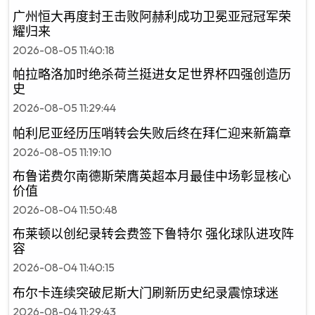
广州恒大再度封王击败阿赫利成功卫冕亚冠冠军荣
耀归来
2026-08-05 11:40:18
帕拉略洛加时绝杀荷兰挺进女足世界杯四强创造历
史
2026-08-05 11:29:44
帕利尼亚经历压哨转会失败后终在拜仁迎来新篇章
2026-08-05 11:19:10
布鲁诺费尔南德斯荣膺英超本月最佳中场彰显核心
价值
2026-08-04 11:50:48
布莱顿以创纪录转会费签下鲁特尔 强化球队进攻阵
容
2026-08-04 11:40:15
布尔卡连续突破尼斯大门刷新历史纪录震惊球迷
2026-08-04 11:29:43