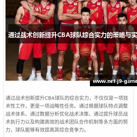
通过战术创新提升CBA球队的综合实力，不仅仅是一项技
术性工作，更是一项战略性任务。通过根据球队特点调整
战术体系、通过数据分析优化战术决策、通过提升球员战
术执行力以及构建高效的战术团队合作机制等多方面的努
力，球队能够有效提高其综合竞争力。