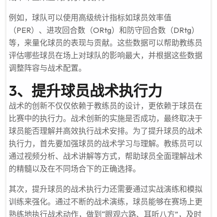
例如，球队可以使用高级统计指标如球员效率值
（PER）、进攻回合数（ORtg）和防守回合数（DRtg）
等，来量化球员的表现与贡献。这些数据可以帮助教练员
评估哪些球员在场上对球队的影响最大，并根据这些数据
调整阵容与战术配置。
3、提升球员战术执行力
战术的创新不仅仅依赖于教练员的设计，更依赖于球员在
比赛中的执行力。战术创新的实施是否成功，最终取决于
球员能否理解并高效执行战术安排。为了提升球员的战术
执行力，首先要加强球员的战术学习与理解。教练员可以
通过视频分析、战术讲解等方式，帮助球员全面理解战术
的精髓以及在不同场合下的正确选择。
其次，提升球员的战术执行力还需要通过实战演练和模拟
训练来强化。通过不断的战术演练，球员能够在赛场上更
熟练地执行战术动作，做到“眼观六路、耳听八方”，及时