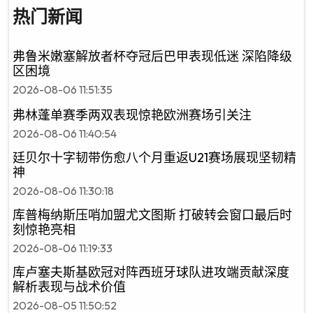
热门新闻
弗鲁米嫩塞解放者杯夺冠后巴甲表现低迷 深陷降级
区困境
2026-08-06 11:51:35
弗林蓬单赛季两双表现惊艳欧洲赛场引关注
2026-08-06 11:40:54
廷贝尔十字韧带伤愈八个月重返U21赛场展现坚韧精
神
2026-08-06 11:30:18
库普梅纳斯压哨加盟尤文图斯 打破转会窗口最后时
刻惊艳亮相
2026-08-06 11:19:33
库卢塞夫斯基欧冠对阵西班牙球队进攻端贡献深度
解析表现与战术价值
2026-08-05 11:50:52