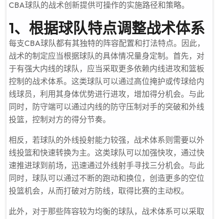
CBA球队的战术创新提供可操作的实施路径和策略。
1、根据球队特点调整战术体系
每支CBA球队都有其独特的阵容配置和打法特点。因此，
战术的制定应当根据球队的具体情况量身定制。首先，对
于有强大内线的球队，应当采取更多依赖内线进攻和篮板
控制的战术体系。这类球队可以通过高位掩护或传球给内
线球员，利用其身体优势进行进攻，增加得分机会。与此
同时，防守端可以通过内线的防守压制对手的突破和外线
投篮，控制对方的得分节奏。
相反，若球队的外线投射能力较强，战术体系则需要以外
线投篮和快速转换为主。这类球队可以加强快攻，通过快
速推进球到前场，迅速通过外线射手寻找三分机会。与此
同时，球队可以通过不断的跑动和换位，创造更多的空位
投篮机会，从而打破对方防线，取得比赛的主动权。
此外，对于那些阵容较为均衡的球队，战术体系可以采取