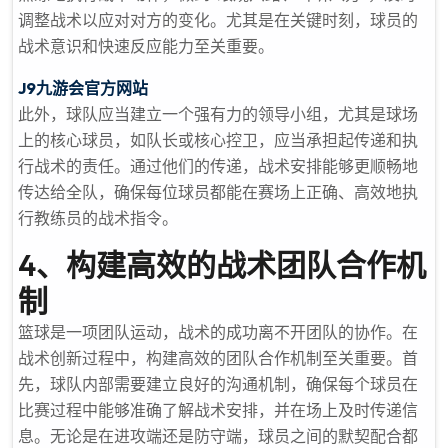
调整战术以应对对方的变化。尤其是在关键时刻，球员的
战术意识和快速反应能力至关重要。
J9九游会官方网站
此外，球队应当建立一个强有力的领导小组，尤其是球场
上的核心球员，如队长或核心控卫，应当承担起传递和执
行战术的责任。通过他们的传递，战术安排能够更顺畅地
传达给全队，确保每位球员都能在赛场上正确、高效地执
行教练员的战术指令。
4、构建高效的战术团队合作机
制
篮球是一项团队运动，战术的成功离不开团队的协作。在
战术创新过程中，构建高效的团队合作机制至关重要。首
先，球队内部需要建立良好的沟通机制，确保每个球员在
比赛过程中能够准确了解战术安排，并在场上及时传递信
息。无论是在进攻端还是防守端，球员之间的默契配合都