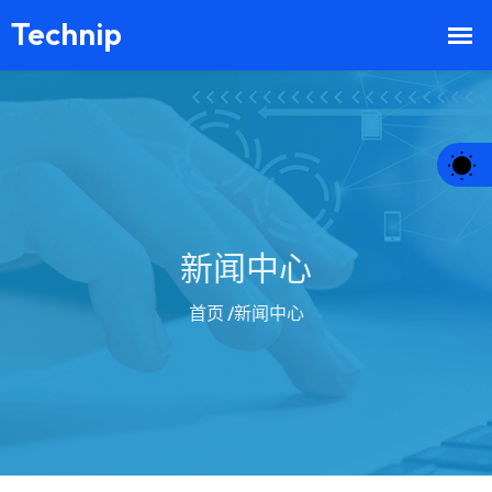
新闻中心
首页
/新闻中心