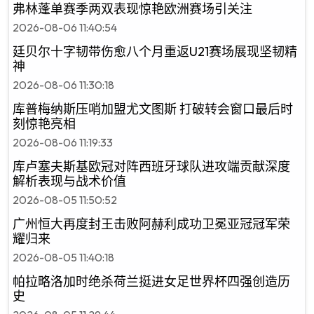
弗林蓬单赛季两双表现惊艳欧洲赛场引关注
2026-08-06 11:40:54
廷贝尔十字韧带伤愈八个月重返U21赛场展现坚韧精
神
2026-08-06 11:30:18
库普梅纳斯压哨加盟尤文图斯 打破转会窗口最后时
刻惊艳亮相
2026-08-06 11:19:33
库卢塞夫斯基欧冠对阵西班牙球队进攻端贡献深度
解析表现与战术价值
2026-08-05 11:50:52
广州恒大再度封王击败阿赫利成功卫冕亚冠冠军荣
耀归来
2026-08-05 11:40:18
帕拉略洛加时绝杀荷兰挺进女足世界杯四强创造历
史