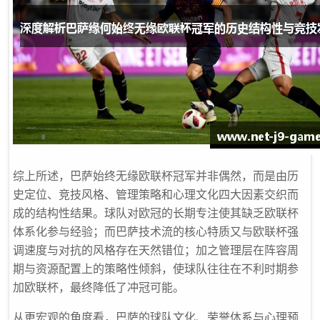
综上所述，巴萨始终无缘欧联杯冠军并非偶然，而是由历
史定位、竞技风格、管理策略和心理文化四大因素交织而
成的结构性结果。球队对欧冠的长期专注使其缺乏欧联杯
体系化参与经验；而巴萨技术流的核心特质又与欧联杯强
调速度与对抗的风格存在天然错位；加之管理层在阵容周
期与资源配置上的策略性倾斜，使球队往往在不利时期参
加欧联杯，最终降低了冲冠可能。
从更宏观的角度看，巴萨的球队文化、荣誉体系与心理预