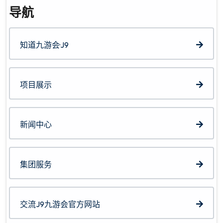
导航
知道九游会·J9
项目展示
新闻中心
集团服务
交流J9九游会官方网站