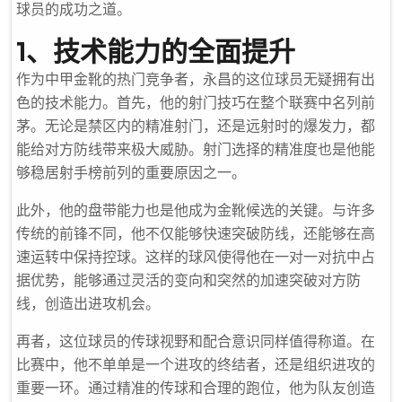
球员的成功之道。
1、技术能力的全面提升
作为中甲金靴的热门竞争者，永昌的这位球员无疑拥有出
色的技术能力。首先，他的射门技巧在整个联赛中名列前
茅。无论是禁区内的精准射门，还是远射时的爆发力，都
能给对方防线带来极大威胁。射门选择的精准度也是他能
够稳居射手榜前列的重要原因之一。
此外，他的盘带能力也是他成为金靴候选的关键。与许多
传统的前锋不同，他不仅能够快速突破防线，还能够在高
速运转中保持控球。这样的球风使得他在一对一对抗中占
据优势，能够通过灵活的变向和突然的加速突破对方防
线，创造出进攻机会。
再者，这位球员的传球视野和配合意识同样值得称道。在
比赛中，他不单单是一个进攻的终结者，还是组织进攻的
重要一环。通过精准的传球和合理的跑位，他为队友创造