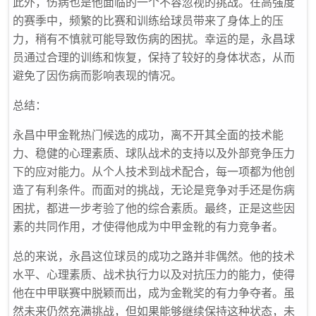
此外，伤病也是他面临的一个不容忽视的挑战。在高强度
的赛季中，频繁的比赛和训练给球员带来了身体上的压
力，稍有不慎就可能导致伤病的困扰。幸运的是，永昌球
员通过合理的训练和恢复，保持了较好的身体状态，从而
避免了因伤病而影响表现的情况。
总结：
永昌中甲金靴热门候选的成功，离不开其全面的技术能
力、稳健的心理素质、球队战术的支持以及外部竞争压力
下的应对能力。从个人技术到战术配合，每一项都为他创
造了有利条件。而面对的挑战，无论是竞争对手还是伤病
困扰，都进一步考验了他的综合素质。最终，正是这些因
素的共同作用，才使得他成为中甲金靴的有力竞争者。
总的来说，永昌这位球员的成功之路并非偶然。他的技术
水平、心理素质、战术执行力以及对抗压力的能力，使得
他在中甲联赛中脱颖而出，成为金靴奖的有力争夺者。虽
然未来仍然充满挑战，但如果能够继续保持这种状态，未