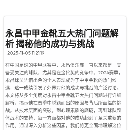
永昌中甲金靴五大热门问题解
析 揭秘他的成功与挑战
2025-11-05 11:21:19
在中国足球的中甲联赛中，永昌俱乐部一直以来都是一支
备受关注的球队，尤其是在金靴奖的竞争中。2024赛季，
永昌球员凭借出色的个人表现成为了中甲金靴的热门候
选，这一成绩引发了外界对他的成功与挑战的广泛讨论。
本文将从多个角度对永昌中甲金靴五大热门问题进行详细
解析，揭示他在赛季中脱颖而出的原因与背后所面临的挑
战。从技术层面的突破，到心理素质的磨砺，再到球队整
体战术的支持，每一方面都对他的成功起到了至关重要的
作用。通过深入分析这些因素，我们将更全面地理解这位