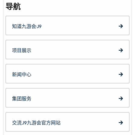
导航
知道九游会·J9
项目展示
新闻中心
集团服务
交流J9九游会官方网站