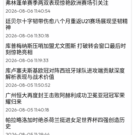
弗林蓬单赛季两双表现惊艳欧洲赛场引关注
2026-08-06 11:40:54
廷贝尔十字韧带伤愈八个月重返U21赛场展现坚韧精
神
2026-08-06 11:30:18
库普梅纳斯压哨加盟尤文图斯 打破转会窗口最后时
刻惊艳亮相
2026-08-06 11:19:33
库卢塞夫斯基欧冠对阵西班牙球队进攻端贡献深度
解析表现与战术价值
2026-08-05 11:50:52
广州恒大再度封王击败阿赫利成功卫冕亚冠冠军荣
耀归来
2026-08-05 11:40:18
帕拉略洛加时绝杀荷兰挺进女足世界杯四强创造历
史
2026-08-05 11:29:44