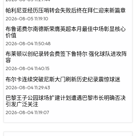
帕利尼亚经历压哨转会失败后终在拜仁迎来新篇章
2026-08-05 11:19:10
布鲁诺费尔南德斯荣膺英超本月最佳中场彰显核心
价值
2026-08-04 11:50:48
布莱顿以创纪录转会费签下鲁特尔 强化球队进攻阵
容
2026-08-04 11:40:15
布尔卡连续突破尼斯大门刷新历史纪录震惊球迷
2026-08-04 11:29:43
巴黎王子公园球场扩建计划遭遇巴黎市长明确否决
引发广泛关注
2026-08-04 11:19:07