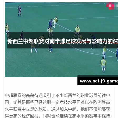
中超联赛的高薪待遇吸引了不少新西兰的职业球员前往中
国，尤其是那些已经达到一定竞技水平但难以在欧洲等高
水平联赛中立足的球员。通过加入中超，他们不仅能够获
得更高的经济回报，同时也能继续在高水平的赛事中保持