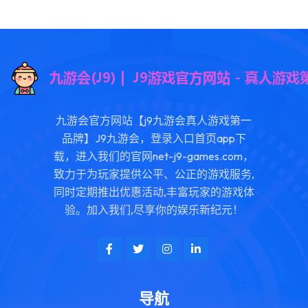
九游会官方网站【j9九游会真人游戏第一
品牌】J9九游会，登录入口首页app下
载，进入我们的官网net-j9-games.com，
致力于为玩家提供公平、公正的游戏服务,
同时定期推出优惠活动,丰富玩家的游戏体
验。加入我们,尽享你的娱乐新纪元！
导航