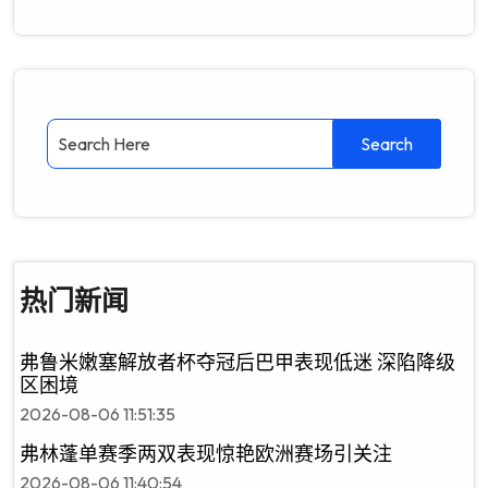
热门新闻
弗鲁米嫩塞解放者杯夺冠后巴甲表现低迷 深陷降级
区困境
2026-08-06 11:51:35
弗林蓬单赛季两双表现惊艳欧洲赛场引关注
2026-08-06 11:40:54