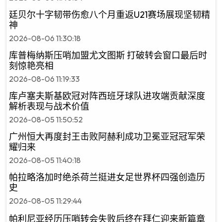
廷贝尔十字韧带伤愈八个月重返U21赛场展现坚韧精
神
2026-08-06 11:30:18
库普梅纳斯压哨加盟尤文图斯 打破转会窗口最后时
刻惊艳亮相
2026-08-06 11:19:33
库卢塞夫斯基欧冠对阵西班牙球队进攻端贡献深度
解析表现与战术价值
2026-08-05 11:50:52
广州恒大再度封王击败阿赫利成功卫冕亚冠冠军荣
耀归来
2026-08-05 11:40:18
帕拉略洛加时绝杀荷兰挺进女足世界杯四强创造历
史
2026-08-05 11:29:44
帕利尼亚经历压哨转会失败后终在拜仁迎来新篇章