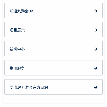
知道九游会·J9
项目展示
新闻中心
集团服务
交流J9九游会官方网站