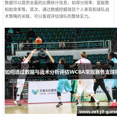
数据可以提供全面的比赛统计信息，如得分效率、篮板数
和助攻率等。其次，通过数据挖掘球员个人表现和球队战
术策略的关联，可以客观评估球队的整体实力。