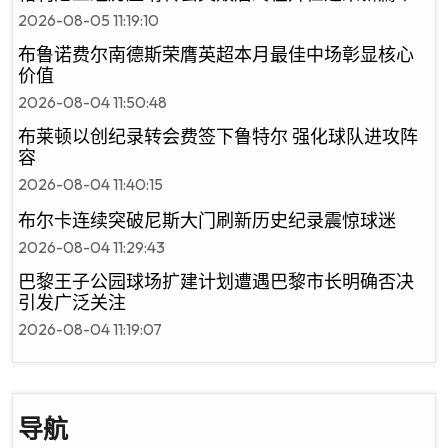
2026-08-05 11:19:10
布鲁诺费尔南德斯荣膺英超本月最佳中场彰显核心
价值
2026-08-04 11:50:48
布莱顿以创纪录转会费签下鲁特尔 强化球队进攻阵
容
2026-08-04 11:40:15
布尔卡连续突破尼斯大门刷新历史纪录震惊球迷
2026-08-04 11:29:43
巴黎王子公园球场扩建计划遭遇巴黎市长明确否决
引发广泛关注
2026-08-04 11:19:07
导航