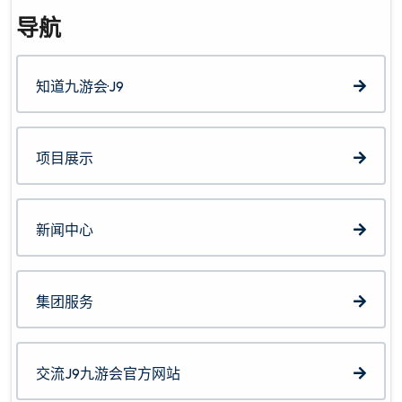
导航
知道九游会·J9
项目展示
新闻中心
集团服务
交流J9九游会官方网站