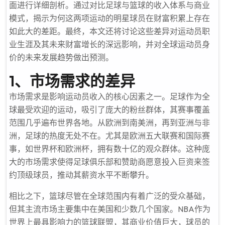
面进行详细剖析。通过对比足球与篮球的收入体系与商业
模式，揭示为何这两项运动的明星球员在财富积累上存在
如此大的差距。最终，本文还将讨论这些差异对运动员职
业生涯及其未来财富增长的深远影响，并对全球运动员身
价的未来发展趋势做出预测。
1、市场需求的差异
市场需求是影响运动员收入的核心因素之一。足球作为全
球最受欢迎的运动，吸引了庞大的粉丝群体，其赛事覆盖
范围几乎遍布世界各地。从欧洲到南美洲，再到亚洲与非
洲，足球的热度无处不在。尤其是欧洲五大联赛和国际赛
事，如世界杯和欧洲杯，拥有数十亿的观众群体。这种庞
大的市场需求使得足球俱乐部和赞助商愿意投入巨资来签
约顶级球员，推动其薪资水平不断攀升。
相比之下，篮球尽管在全球范围内有着广泛的受众基础，
但其主流市场主要集中在美国和少数几个国家。NBA作为
世界上最具影响力的篮球联盟，其商业价值巨大，球员的