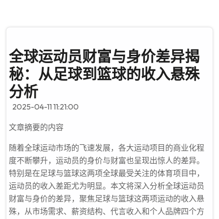
全球运动员财富与身价差异揭
秘：从足球到篮球的收入悬殊
分析
2025-04-11 11:21:00
文章摘要的内容
随着全球运动市场的飞速发展，各大运动项目的商业化程
度不断攀升，运动员的身价与财富也呈现出惊人的差异。
特别是在足球与篮球这两项全球最受关注的体育项目中，
运动员的收入差距尤为明显。本文将深入分析全球运动员
财富与身价的差异，聚焦足球与篮球这两项运动的收入悬
殊，从市场需求、薪资结构、代言收入和个人品牌四个方