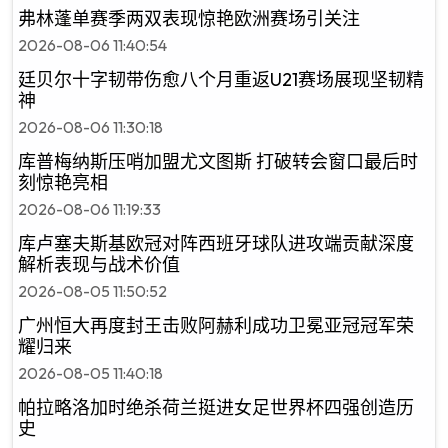
弗林蓬单赛季两双表现惊艳欧洲赛场引关注
2026-08-06 11:40:54
廷贝尔十字韧带伤愈八个月重返U21赛场展现坚韧精
神
2026-08-06 11:30:18
库普梅纳斯压哨加盟尤文图斯 打破转会窗口最后时
刻惊艳亮相
2026-08-06 11:19:33
库卢塞夫斯基欧冠对阵西班牙球队进攻端贡献深度
解析表现与战术价值
2026-08-05 11:50:52
广州恒大再度封王击败阿赫利成功卫冕亚冠冠军荣
耀归来
2026-08-05 11:40:18
帕拉略洛加时绝杀荷兰挺进女足世界杯四强创造历
史