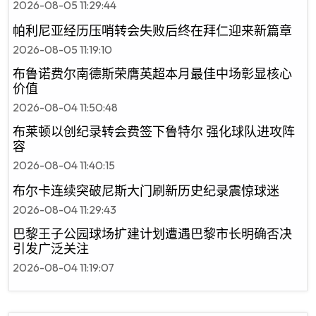
2026-08-05 11:29:44
帕利尼亚经历压哨转会失败后终在拜仁迎来新篇章
2026-08-05 11:19:10
布鲁诺费尔南德斯荣膺英超本月最佳中场彰显核心
价值
2026-08-04 11:50:48
布莱顿以创纪录转会费签下鲁特尔 强化球队进攻阵
容
2026-08-04 11:40:15
布尔卡连续突破尼斯大门刷新历史纪录震惊球迷
2026-08-04 11:29:43
巴黎王子公园球场扩建计划遭遇巴黎市长明确否决
引发广泛关注
2026-08-04 11:19:07