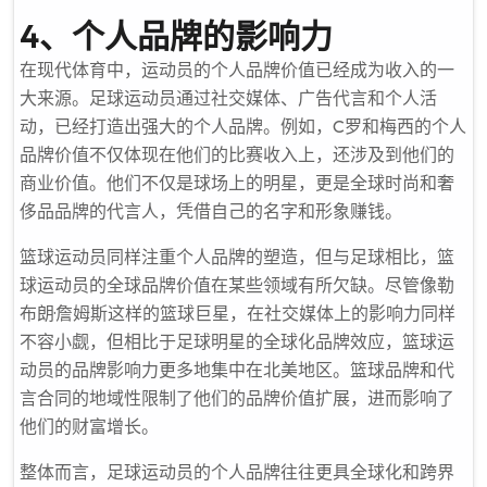
4、个人品牌的影响力
在现代体育中，运动员的个人品牌价值已经成为收入的一
大来源。足球运动员通过社交媒体、广告代言和个人活
动，已经打造出强大的个人品牌。例如，C罗和梅西的个人
品牌价值不仅体现在他们的比赛收入上，还涉及到他们的
商业价值。他们不仅是球场上的明星，更是全球时尚和奢
侈品品牌的代言人，凭借自己的名字和形象赚钱。
篮球运动员同样注重个人品牌的塑造，但与足球相比，篮
球运动员的全球品牌价值在某些领域有所欠缺。尽管像勒
布朗·詹姆斯这样的篮球巨星，在社交媒体上的影响力同样
不容小觑，但相比于足球明星的全球化品牌效应，篮球运
动员的品牌影响力更多地集中在北美地区。篮球品牌和代
言合同的地域性限制了他们的品牌价值扩展，进而影响了
他们的财富增长。
整体而言，足球运动员的个人品牌往往更具全球化和跨界