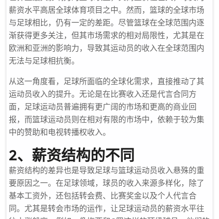
薪资水平高居全球体育项目之中。然而，篮球的全球市场
与足球相比，仍有一定的差距。尽管篮球在全球范围内逐
渐获得更多关注，但其市场需求的相对局限性，尤其是在
欧洲和亚洲的影响力，导致其运动员的收入在全球范围内
无法与足球相抗衡。
从这一角度看，足球所面临的全球化需求，直接推动了其
运动员收入的提升。无论是在比赛收入还是代言合同方
面，足球运动员普遍拥有更广阔的市场和更高的商业回
报，而篮球运动员则在相对有限的市场中，依赖于较为集
中的赞助和电视转播权收入。
2、薪资结构的不同
薪资结构的差异也是导致足球与篮球运动员收入悬殊的重
要原因之一。在足球领域，球员的收入来源多样化，除了
基本工资外，还包括转会费、比赛奖金以及个人代言合
同。尤其是转会市场的运作，让足球运动员的薪资水平往