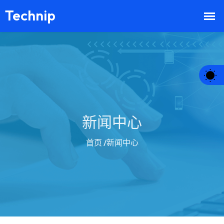
新闻中心
首页
/新闻中心