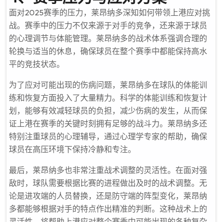
面对2025赛季的压力，莱昂纳多深知如何带领上港应对挑
战。赛季中的压力不仅来源于对手的竞争，还来源于球员
的心理调节与体能管理。莱昂纳多的战术体系强调合理的
轮换与适当的休息，确保球员在整个赛季中都能保持高水
平的竞技状态。
为了应对可能出现的伤病问题，莱昂纳多在球队的体能训
练和恢复方面投入了大量精力。科学的体能训练和恢复计
划，能够有效减轻球员的负担，减少伤病的发生，从而保
证上港在赛季的关键时刻拥有足够的战斗力。莱昂纳多还
特别注重球员的心理辅导，通过心理学专家的帮助，确保
球员在高压环境下保持冷静和专注。
最后，莱昂纳多也非常注重战术调整的灵活性。在面对强
敌时，球队需要根据比赛的进程做出及时的战术调整。无
论是进攻端的人员替换，还是防守端的阵型变化，莱昂纳
多都能够根据对手的特点作出精准的判断。这种战术上的
灵活性，将帮助上港应对整个赛季中可能出现的各种复杂