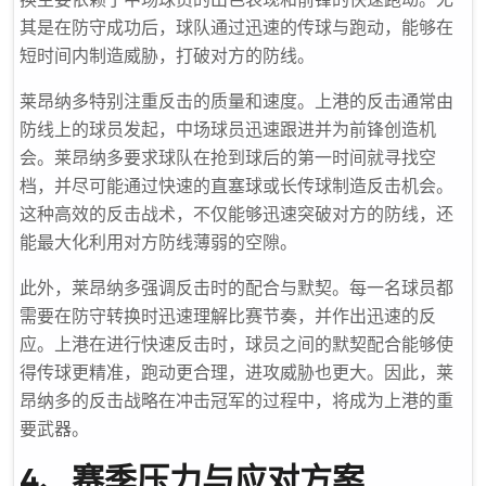
其是在防守成功后，球队通过迅速的传球与跑动，能够在
短时间内制造威胁，打破对方的防线。
莱昂纳多特别注重反击的质量和速度。上港的反击通常由
防线上的球员发起，中场球员迅速跟进并为前锋创造机
会。莱昂纳多要求球队在抢到球后的第一时间就寻找空
档，并尽可能通过快速的直塞球或长传球制造反击机会。
这种高效的反击战术，不仅能够迅速突破对方的防线，还
能最大化利用对方防线薄弱的空隙。
此外，莱昂纳多强调反击时的配合与默契。每一名球员都
需要在防守转换时迅速理解比赛节奏，并作出迅速的反
应。上港在进行快速反击时，球员之间的默契配合能够使
得传球更精准，跑动更合理，进攻威胁也更大。因此，莱
昂纳多的反击战略在冲击冠军的过程中，将成为上港的重
要武器。
4、赛季压力与应对方案