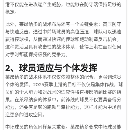
港不仅能在进攻端产生威胁，也能够在防守端保持足够的
稳定。
此外，莱昂纳多的战术布局还有一个关键要素：高压防守
与快速反击。通过中前场球员的高位压迫，球队可以迅速
赢得控球权，从而通过快速的传球和跑动制造反击机会。
这种灵活且具有攻击性的战术体系，使得上港在面对任何
对手时都能保持极强的竞争力。
2、球员适应与个体发挥
莱昂纳多的战术体系不仅仅依赖整体的配合，更强调球员
个体的发挥。2025赛季上港的目标不仅仅是集体作战，球
员们的个人能力和对战术的适应性将直接影响到比赛的结
果。在莱昂纳多的体系中，前锋线的球员不仅要具备得分
能力，还要有足够的跑动与牵扯能力，这样才能为中场创
造更多的进攻空间。
中场球员的角色同样至关重要。莱昂纳多要求中场球员能