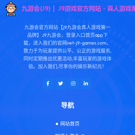
九游会官方网站【j9九游会真人游戏第一
品牌】J9九游会，登录入口首页app下
载，进入我们的官网net-j9-games.com，
致力于为玩家提供公平、公正的游戏服务,
同时定期推出优惠活动,丰富玩家的游戏体
验。加入我们,尽享你的娱乐新纪元！
导航
网站首页