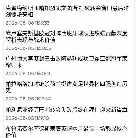
库普梅纳斯压哨加盟尤文图斯 打破转会窗口最后时
刻惊艳亮相
2026-08-06 11:19:33
库卢塞夫斯基欧冠对阵西班牙球队进攻端贡献深度
解析表现与战术价值
2026-08-05 11:50:52
广州恒大再度封王击败阿赫利成功卫冕亚冠冠军荣
耀归来
2026-08-05 11:40:18
帕拉略洛加时绝杀荷兰挺进女足世界杯四强创造历
史
2026-08-05 11:29:44
帕利尼亚经历压哨转会失败后终在拜仁迎来新篇章
2026-08-05 11:19:10
布鲁诺费尔南德斯荣膺英超本月最佳中场彰显核心
价值