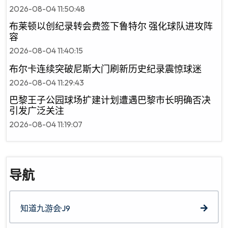
2026-08-04 11:50:48
布莱顿以创纪录转会费签下鲁特尔 强化球队进攻阵
容
2026-08-04 11:40:15
布尔卡连续突破尼斯大门刷新历史纪录震惊球迷
2026-08-04 11:29:43
巴黎王子公园球场扩建计划遭遇巴黎市长明确否决
引发广泛关注
2026-08-04 11:19:07
导航
知道九游会·J9