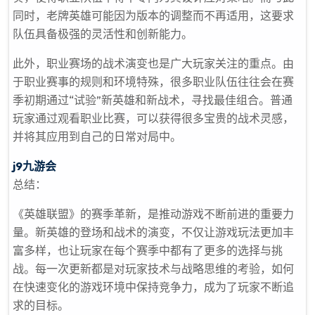
同时，老牌英雄可能因为版本的调整而不再适用，这要求
队伍具备极强的灵活性和创新能力。
此外，职业赛场的战术演变也是广大玩家关注的重点。由
于职业赛事的规则和环境特殊，很多职业队伍往往会在赛
季初期通过“试验”新英雄和新战术，寻找最佳组合。普通
玩家通过观看职业比赛，可以获得很多宝贵的战术灵感，
并将其应用到自己的日常对局中。
j9九游会
总结：
《英雄联盟》的赛季革新，是推动游戏不断前进的重要力
量。新英雄的登场和战术的演变，不仅让游戏玩法更加丰
富多样，也让玩家在每个赛季中都有了更多的选择与挑
战。每一次更新都是对玩家技术与战略思维的考验，如何
在快速变化的游戏环境中保持竞争力，成为了玩家不断追
求的目标。