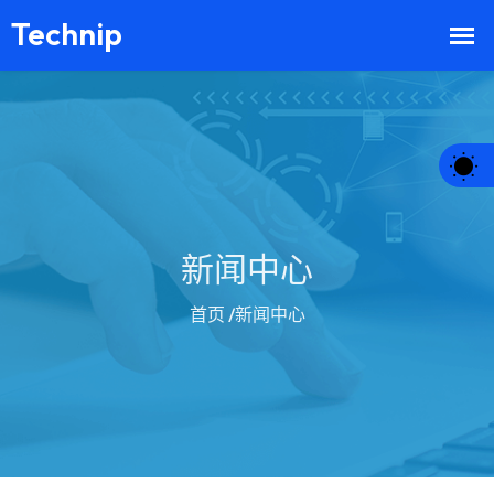
新闻中心
首页
/新闻中心