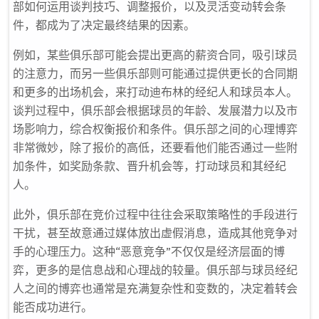
部如何运用谈判技巧、调整报价，以及灵活变动转会条
件，都成为了决定最终结果的因素。
例如，某些俱乐部可能会提出更高的薪资合同，吸引球员
的注意力，而另一些俱乐部则可能通过提供更长的合同期
和更多的出场机会，来打动迪布林的经纪人和球员本人。
谈判过程中，俱乐部会根据球员的年龄、发展潜力以及市
场影响力，综合权衡报价和条件。俱乐部之间的心理博弈
非常微妙，除了报价的高低，还要看他们能否通过一些附
加条件，如奖励条款、晋升机会等，打动球员和其经纪
人。
此外，俱乐部在竞价过程中往往会采取策略性的手段进行
干扰，甚至故意通过媒体放出虚假消息，造成其他竞争对
手的心理压力。这种“恶意竞争”不仅仅是经济层面的博
弈，更多的是信息战和心理战的较量。俱乐部与球员经纪
人之间的博弈也通常是充满复杂性和变数的，决定着转会
能否成功进行。