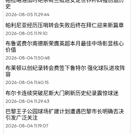
帕拉略洛加时绝杀荷兰挺进女足世界杯四强创造历
史
2026-08-05 11:29:44
帕利尼亚经历压哨转会失败后终在拜仁迎来新篇章
2026-08-05 11:19:10
布鲁诺费尔南德斯荣膺英超本月最佳中场彰显核心
价值
2026-08-04 11:50:48
布莱顿以创纪录转会费签下鲁特尔 强化球队进攻阵
容
2026-08-04 11:40:15
布尔卡连续突破尼斯大门刷新历史纪录震惊球迷
2026-08-04 11:29:43
巴黎王子公园球场扩建计划遭遇巴黎市长明确否决
引发广泛关注
2026-08-04 11:19:07