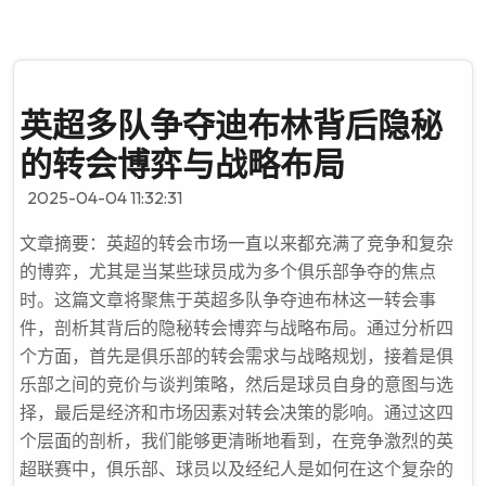
英超多队争夺迪布林背后隐秘
的转会博弈与战略布局
2025-04-04 11:32:31
文章摘要：英超的转会市场一直以来都充满了竞争和复杂
的博弈，尤其是当某些球员成为多个俱乐部争夺的焦点
时。这篇文章将聚焦于英超多队争夺迪布林这一转会事
件，剖析其背后的隐秘转会博弈与战略布局。通过分析四
个方面，首先是俱乐部的转会需求与战略规划，接着是俱
乐部之间的竞价与谈判策略，然后是球员自身的意图与选
择，最后是经济和市场因素对转会决策的影响。通过这四
个层面的剖析，我们能够更清晰地看到，在竞争激烈的英
超联赛中，俱乐部、球员以及经纪人是如何在这个复杂的