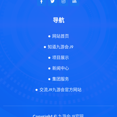
导航
网站首页
知道九游会·J9
项目展示
新闻中心
集团服务
交流J9九游会官方网站
Copyright ©
九游会·J9官网
.