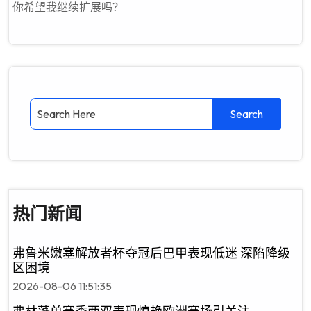
你希望我继续扩展吗？
热门新闻
弗鲁米嫩塞解放者杯夺冠后巴甲表现低迷 深陷降级
区困境
2026-08-06 11:51:35