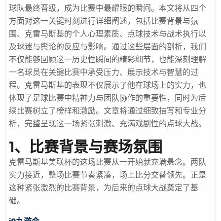
球队最终晋级，成为比赛中最耀眼的瞬间。本文将从四个
方面对这一关键时刻进行详细阐述，包括比赛背景与氛
围、克雷马斯基的个人心理素质、点球技术与战术执行以
及球迷与舆论的反应与影响。通过这些层面的剖析，我们
不仅能够回顾这一历史性瞬间的精彩细节，也能深刻理解
一名球员在关键比赛中承受压力、展示技术与智慧的过
程。克雷马斯基的表现不仅展示了他在球场上的实力，也
体现了足球比赛中精神力与团队协作的重要性，同时为后
续比赛树立了榜样和激励。文章将通过细致描写和专业分
析，完整呈现这一场紧张刺激、充满戏剧性的点球大战。
1、比赛背景与赛场氛围
克雷马斯基美联杯的这场比赛从一开始就充满悬念。两队
实力接近，整场比赛节奏紧凑，场上比分交替领先。正是
这种紧张激烈的比赛背景，为后来的点球大战奠定了基
础。