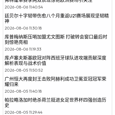
弗林蓬单赛季两双表现惊艳欧洲赛场引关注
2026-08-06 11:40:54
廷贝尔十字韧带伤愈八个月重返U21赛场展现坚韧精
神
2026-08-06 11:30:18
库普梅纳斯压哨加盟尤文图斯 打破转会窗口最后时
刻惊艳亮相
2026-08-06 11:19:33
库卢塞夫斯基欧冠对阵西班牙球队进攻端贡献深度
解析表现与战术价值
2026-08-05 11:50:52
广州恒大再度封王击败阿赫利成功卫冕亚冠冠军荣
耀归来
2026-08-05 11:40:18
帕拉略洛加时绝杀荷兰挺进女足世界杯四强创造历
史
2026-08-05 11:29:44