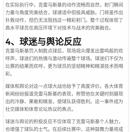
在实际执行中，克雷马斯基的动作流畅而自然，射门瞬间
力量与角度完美结合，球速适中但极具威胁。门将虽作出
扑救动作，但仍无法阻挡这一精彩射门。整个过程体现了
高水平球员在高压环境下对技术与战术的完美融合。
4、球迷与舆论反应
克雷马斯基罚入制胜点球后，现场观众爆发出雷鸣般的欢
呼声，球迷们的热情与激动传遍整个球场。球迷们不仅为
比赛的结果而欢呼，更为球员的坚韧精神和精湛技术而喝
彩。
媒体和舆论对这一点球大战也给予了高度评价。各大体育
新闻纷纷报道克雷马斯基的表现，称赞他在关键时刻展现
出的冷静、果敢和精准，使球队获得胜利。这一事件成为
社交媒体和体育论坛热议的焦点。
球迷与舆论的积极反应不仅体现了克雷马斯基个人魅力，
也增强了球队的士气。在后续比赛中，这种鼓舞力量将成