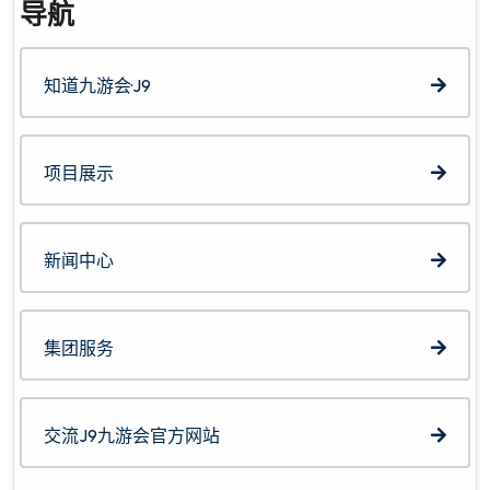
导航
知道九游会·J9
项目展示
新闻中心
集团服务
交流J9九游会官方网站