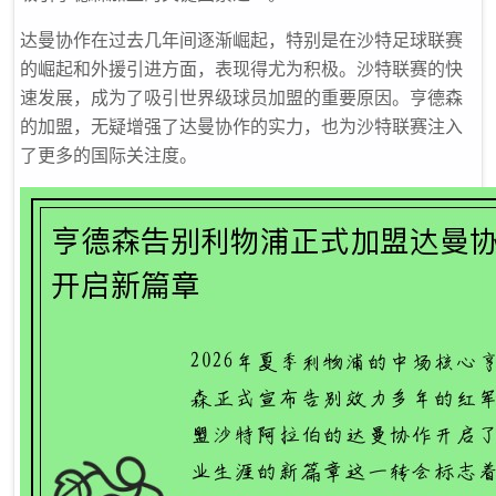
达曼协作在过去几年间逐渐崛起，特别是在沙特足球联赛
的崛起和外援引进方面，表现得尤为积极。沙特联赛的快
速发展，成为了吸引世界级球员加盟的重要原因。亨德森
的加盟，无疑增强了达曼协作的实力，也为沙特联赛注入
了更多的国际关注度。