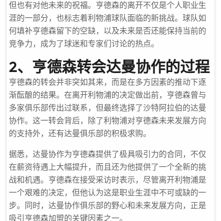
但也有对他未来的祝福。亨德森的离开不仅是个人职业生
涯的一部分，也标志着利物浦球队面临的新挑战。球队如
何填补亨德森留下的空缺，以及未来是否还能保持当前的
竞争力，成为了球迷和专家们讨论的热点。
2、亨德森转会达曼协作的过程
亨德森的转会并非突如其来，而是在多方因素的推动下逐
渐酝酿的结果。在离开利物浦的决定做出前，亨德森曾与
多家俱乐部传出过联系，但最终选择了沙特阿拉伯的达曼
协作。这一转会背后，除了利物浦对亨德森未来发展方向
的支持外，还有达曼俱乐部的积极求购。
据悉，达曼协作为亨德森提供了极具吸引力的合同，不仅
在薪资待遇上大幅提升，而且还为他提供了一个全新的挑
战和机遇。亨德森在接受采访时表示，尽管离开利物浦是
一个艰难的决定，但他认为这是职业生涯中不可或缺的一
步。同时，达曼协作俱乐部的野心和未来发展方向，正是
吸引亨德森加盟的关键因素之一。