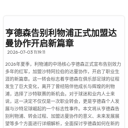
亨德森告别利物浦正式加盟达
曼协作开启新篇章
2026-07-03 11:19:11
2026年夏季，利物浦的中场核心亨德森正式宣布告别效力
多年的红军，加盟沙特阿拉伯的达曼协作，开启了职业生
涯的新篇章。这一转会标志着亨德森在俱乐部足球的征程
发生了巨大变化，离开了曾经陪伴他成长与辉煌的利物
浦，选择了沙特联赛的新机会。对于球迷和业内人士来
说，这一决定不仅仅是一次职业转会，更是亨德森个人发
展与沙特足球崛起的一个标志性事件。本文将从亨德森告
别利物浦、转会过程、加盟达曼协作的意义、未来发展展
望等多个方面进行详细解析，全面探讨亨德森如何在新的