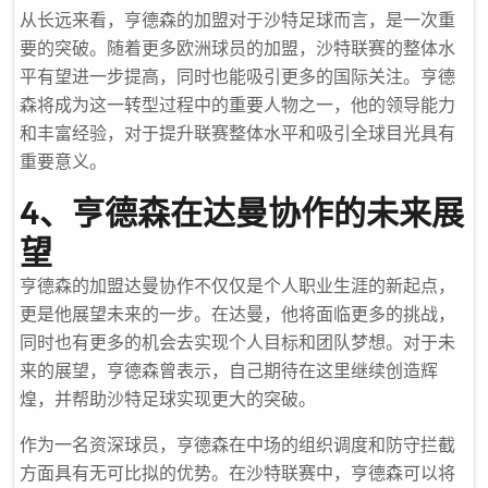
从长远来看，亨德森的加盟对于沙特足球而言，是一次重
要的突破。随着更多欧洲球员的加盟，沙特联赛的整体水
平有望进一步提高，同时也能吸引更多的国际关注。亨德
森将成为这一转型过程中的重要人物之一，他的领导能力
和丰富经验，对于提升联赛整体水平和吸引全球目光具有
重要意义。
4、亨德森在达曼协作的未来展
望
亨德森的加盟达曼协作不仅仅是个人职业生涯的新起点，
更是他展望未来的一步。在达曼，他将面临更多的挑战，
同时也有更多的机会去实现个人目标和团队梦想。对于未
来的展望，亨德森曾表示，自己期待在这里继续创造辉
煌，并帮助沙特足球实现更大的突破。
作为一名资深球员，亨德森在中场的组织调度和防守拦截
方面具有无可比拟的优势。在沙特联赛中，亨德森可以将