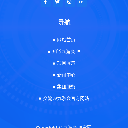
导航
网站首页
知道九游会·J9
项目展示
新闻中心
集团服务
交流J9九游会官方网站
Copyright ©
九游会·J9官网
.