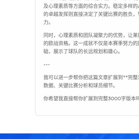
及心理素质等方面的综合实力。稳定多样的
的卓越发挥则直接决定了关键比赛的胜负，
力。
同时，心理素质和团队凝聚力的优势，让莱
的欧战资格。这一成就不仅是本赛季努力的
础，展示了球队的长远规划和雄心。
---
我可以进一步帮你把这篇文章扩展到**完整
数据、关键比赛分析和球员细节。
你希望我直接帮你扩展到完整3000字版本