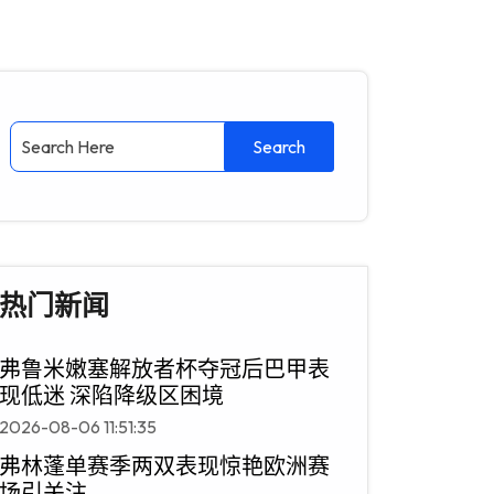
热门新闻
弗鲁米嫩塞解放者杯夺冠后巴甲表
现低迷 深陷降级区困境
2026-08-06 11:51:35
弗林蓬单赛季两双表现惊艳欧洲赛
场引关注