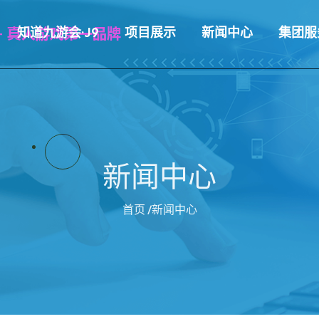
知道九游会·J9
项目展示
新闻中心
集团服
新闻中心
首页
/新闻中心