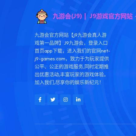
九游会官方网站【j9九游会真人游
戏第一品牌】J9九游会，登录入口
首页app下载，进入我们的官网net-
j9-games.com，致力于为玩家提供
公平、公正的游戏服务,同时定期推
出优惠活动,丰富玩家的游戏体验。
加入我们,尽享你的娱乐新纪元！