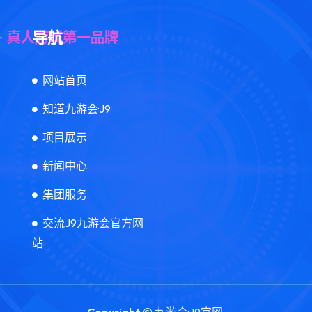
导航
网站首页
知道九游会·J9
项目展示
新闻中心
集团服务
交流J9九游会官方网
站