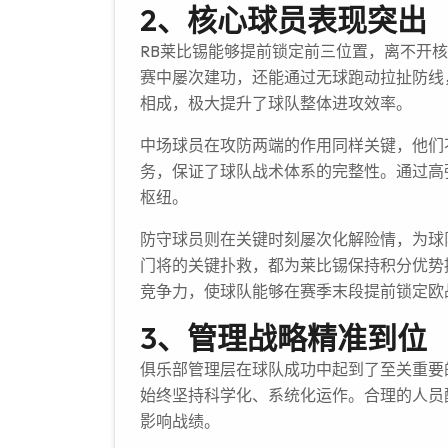
2、核心球员表现突出
RB莱比锡能够提前锁定前三位置，离不开
赛中屡次建功，还能通过无球跑动拉扯防线
相成，极大提升了球队整体进攻效率。
中场球员在攻防两端的作用同样关键，他们
务，保证了球队战术体系的完整性。通过高
枢纽。
防守球员则在关键时刻屡次化解险情，为球
门将的关键扑救，都为莱比锡保持积分优势
竞争力，使球队能够在赛季末段提前锁定欧
3、管理战略精准到位
俱乐部管理层在球队成功中起到了至关重要
始终坚持科学化、系统化运作。合理的人员
影响战绩。