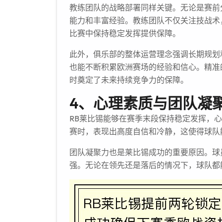
教练团队的战略部署同样关键。无论是赛前
能力和丰富经验。教练团队不仅关注技战术
比赛中保持稳定发挥提供保障。
此外，俱乐部的整体运营理念强调长期规划
也能不断积累欧洲赛场的经验和信心。精准
时奠定了未来持续竞争力的保障。
4、心理素质与团队凝
RB莱比锡能够在赛季末段保持稳定发挥，
赛时，表现出高度自信和冷静，这使得球队
团队凝聚力也是莱比锡成功的重要原因。球
强。无论在领先还是落后的情况下，球队都