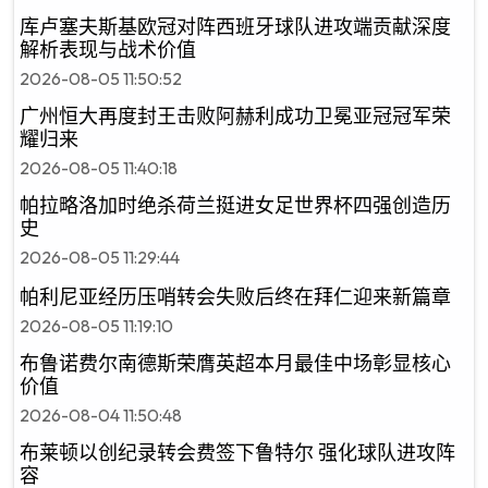
库卢塞夫斯基欧冠对阵西班牙球队进攻端贡献深度
解析表现与战术价值
2026-08-05 11:50:52
广州恒大再度封王击败阿赫利成功卫冕亚冠冠军荣
耀归来
2026-08-05 11:40:18
帕拉略洛加时绝杀荷兰挺进女足世界杯四强创造历
史
2026-08-05 11:29:44
帕利尼亚经历压哨转会失败后终在拜仁迎来新篇章
2026-08-05 11:19:10
布鲁诺费尔南德斯荣膺英超本月最佳中场彰显核心
价值
2026-08-04 11:50:48
布莱顿以创纪录转会费签下鲁特尔 强化球队进攻阵
容