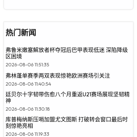
热门新闻
弗鲁米嫩塞解放者杯夺冠后巴甲表现低迷 深陷降级
区困境
2026-08-06 11:51:35
弗林蓬单赛季两双表现惊艳欧洲赛场引关注
2026-08-06 11:40:54
廷贝尔十字韧带伤愈八个月重返U21赛场展现坚韧精
神
2026-08-06 11:30:18
库普梅纳斯压哨加盟尤文图斯 打破转会窗口最后时
刻惊艳亮相
2026-08-06 11:19:33