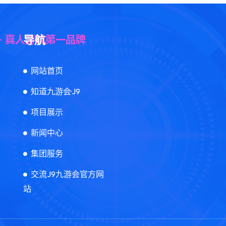
导航
网站首页
知道九游会·J9
项目展示
新闻中心
集团服务
交流J9九游会官方网
站