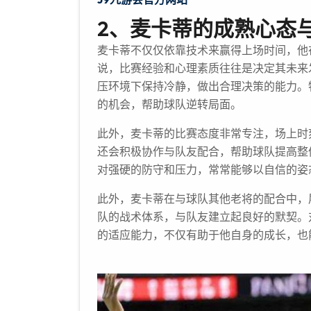
2、麦卡蒂的成熟心态
麦卡蒂不仅仅依靠技术来赢得上场时间，他
说，比赛经验和心理素质往往是决定其未来
压环境下保持冷静，做出合理决策的能力。
的机会，帮助球队逆转局面。
此外，麦卡蒂的比赛态度非常专注，场上时
还会积极协作与队友配合，帮助球队提高整
对强硬的防守和压力，常常能够以自信的姿
此外，麦卡蒂在与球队其他老将的配合中，
队的战术体系，与队友建立起良好的默契。
的适应能力，不仅有助于他自身的成长，也