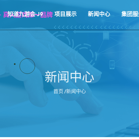
知道九游会·J9
项目展示
新闻中心
集团服
新闻中心
首页
/新闻中心