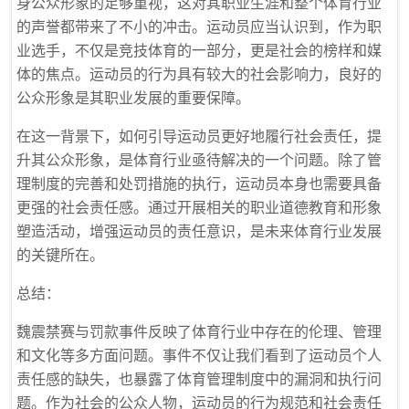
身公众形象的足够重视，这对其职业生涯和整个体育行业
的声誉都带来了不小的冲击。运动员应当认识到，作为职
业选手，不仅是竞技体育的一部分，更是社会的榜样和媒
体的焦点。运动员的行为具有较大的社会影响力，良好的
公众形象是其职业发展的重要保障。
在这一背景下，如何引导运动员更好地履行社会责任，提
升其公众形象，是体育行业亟待解决的一个问题。除了管
理制度的完善和处罚措施的执行，运动员本身也需要具备
更强的社会责任感。通过开展相关的职业道德教育和形象
塑造活动，增强运动员的责任意识，是未来体育行业发展
的关键所在。
总结：
魏震禁赛与罚款事件反映了体育行业中存在的伦理、管理
和文化等多方面问题。事件不仅让我们看到了运动员个人
责任感的缺失，也暴露了体育管理制度中的漏洞和执行问
题。作为社会的公众人物，运动员的行为规范和社会责任