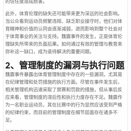
的信任度造成损害。
此外，体育伦理的缺失还可能带来更为深远的社会影响。
当公众看到运动员频繁违规、缺乏职业操守时，他们对体
育精神和价值的认同会逐渐减弱，进而影响到整个社会对
于体育事业的关注与支持。魏震事件的发生，正是体育伦
理缺失所带来的负面后果。如何通过有效的管理与教育来
弥补这一缺口，成为亟待解决的重要问题。
2、管理制度的漏洞与执行问题
魏震事件暴露出体育管理制度中存在的一些漏洞，尤其是
在纪律管理和处罚措施的执行方面。尽管在事件发生后，
相关管理机构迅速采取了禁赛和罚款的措施，但从事后反
应来看，管理制度的滞后性和执行力度存在不足。魏震作
为一名职业运动员，其在比赛中的行为显然应该受到严格
的纪律约束，而目前的管理制度在细节层面存在诸多不
足。