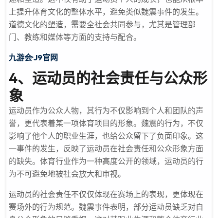
上提升体育文化的整体水平，避免类似魏震事件的发生。
道德文化的塑造，需要全社会共同参与，尤其是管理部
门、教练和媒体等方面的支持与配合。
九游会·J9官网
4、运动员的社会责任与公众形
象
运动员作为公众人物，其行为不仅影响到个人和团队的声
誉，更代表着某一项体育项目的形象。魏震的行为，不仅
影响了他个人的职业生涯，也给公众留下了负面印象。这
一事件的发生，反映了运动员在社会责任和公众形象方面
的缺失。体育行业作为一种高度公开的领域，运动员的行
为不可避免地被社会放大和审视。
运动员的社会责任不仅仅体现在赛场上的表现，更体现在
赛场外的行为规范。魏震事件表明，部分运动员缺乏对自