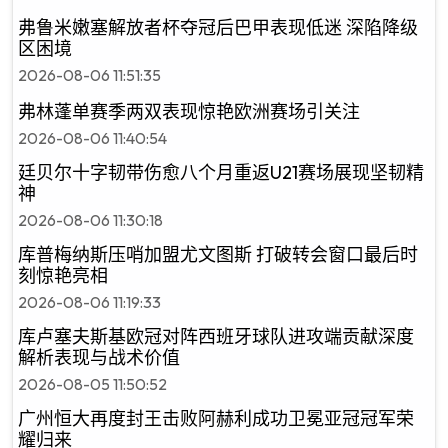
弗鲁米嫩塞解放者杯夺冠后巴甲表现低迷 深陷降级
区困境
2026-08-06 11:51:35
弗林蓬单赛季两双表现惊艳欧洲赛场引关注
2026-08-06 11:40:54
廷贝尔十字韧带伤愈八个月重返U21赛场展现坚韧精
神
2026-08-06 11:30:18
库普梅纳斯压哨加盟尤文图斯 打破转会窗口最后时
刻惊艳亮相
2026-08-06 11:19:33
库卢塞夫斯基欧冠对阵西班牙球队进攻端贡献深度
解析表现与战术价值
2026-08-05 11:50:52
广州恒大再度封王击败阿赫利成功卫冕亚冠冠军荣
耀归来