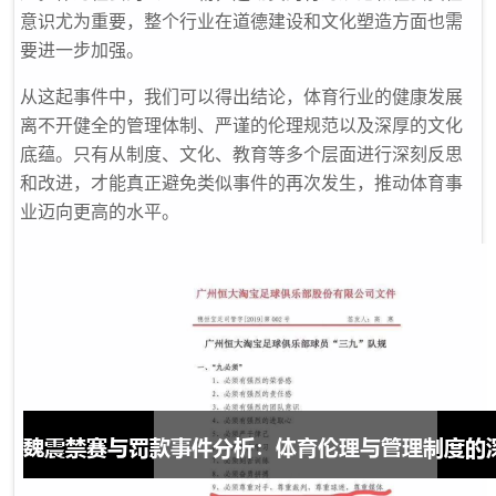
意识尤为重要，整个行业在道德建设和文化塑造方面也需
要进一步加强。
从这起事件中，我们可以得出结论，体育行业的健康发展
离不开健全的管理体制、严谨的伦理规范以及深厚的文化
底蕴。只有从制度、文化、教育等多个层面进行深刻反思
和改进，才能真正避免类似事件的再次发生，推动体育事
业迈向更高的水平。