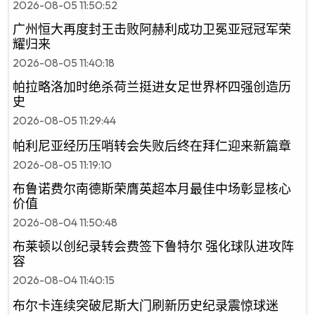
2026-08-05 11:50:52
广州恒大再度封王击败阿赫利成功卫冕亚冠冠军荣
耀归来
2026-08-05 11:40:18
帕拉略洛加时绝杀荷兰挺进女足世界杯四强创造历
史
2026-08-05 11:29:44
帕利尼亚经历压哨转会失败后终在拜仁迎来新篇章
2026-08-05 11:19:10
布鲁诺费尔南德斯荣膺英超本月最佳中场彰显核心
价值
2026-08-04 11:50:48
布莱顿以创纪录转会费签下鲁特尔 强化球队进攻阵
容
2026-08-04 11:40:15
布尔卡连续突破尼斯大门刷新历史纪录震惊球迷