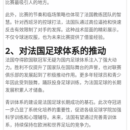
比赛最吸引人的地方。
此外，比赛的节奏和临场策略也体现了法国教练团队的智
慧。针对西班牙的控球打法，法国队通过高位逼抢和快速
反击有效限制了对手的发挥。这种战术层面的精彩展示，
不仅令球迷叹服，也为未来比赛提供了借鉴经验。
2、对法国足球体系的推动
法国夺得欧国联冠军无疑为国内足球体系注入了强大动
力。胜利不仅提升了国家队在国际舞台的声誉，也对联赛
俱乐部的发展起到了积极推动作用。更多年轻球员和青少
年因此受到鼓舞，踊跃投身足球训练，为法国足球的长期
发展积累人才储备。
青训体系的建设是法国足球长期成功的基石。此次夺冠进
一步凸显了系统化培养的重要性，促进各级足球学院加强
科学训练和心理辅导。未来，法国有望通过完善青训体
系，持续保持在欧洲和世界足坛的竞争力。