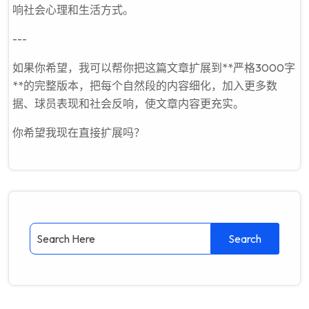
响社会心理和生活方式。
---
如果你希望，我可以帮你把这篇文章扩展到**严格3000字
**的完整版本，把每个自然段的内容细化，加入更多数
据、球员表现和社会反响，使文章内容更充实。
你希望我现在直接扩展吗？