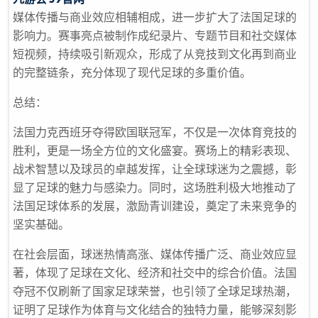
媒体传播与商业效应相辅相成，进一步扩大了法国足球的
影响力。赛事亮点被制作成纪录片、专题节目和社交媒体
短视频，持续吸引新观众，形成了从竞技到文化再到商业
的完整链条，充分体现了现代足球的多重价值。
总结：
法国力克西班牙夺得欧国联冠军，不仅是一次体育竞技的
胜利，更是一场全方位的文化盛宴。赛场上的精彩表现、
战术智慧以及球员的卓越发挥，让全球球迷为之震撼，彰
显了足球的魅力与感染力。同时，这场胜利极大地推动了
法国足球体系的发展，激励青训建设，奠定了未来竞争的
坚实基础。
在社会层面，球迷热情高涨、媒体传播广泛、商业效应显
著，体现了足球在文化、经济和社交中的综合价值。法国
夺冠不仅刷新了国家足球荣誉，也引领了全球足球热潮，
证明了足球作为体育与文化结合的独特力量，能够深刻影