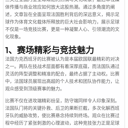
体传播与商业效应如何放大这股热潮。通过多角度的阐
述，文章旨在全面呈现法国胜利背后的深远意义，揭示足
球作为体育文化载体所释放的巨大社会影响力，展示足球
不仅是一场竞技比赛，更是一种凝聚人心、引领潮流的文
化现象。
1、赛场精彩与竞技魅力
法国力克西班牙的比赛被认为是本届欧国联最精彩的对决
之一。两队在技战术层面都有着深厚底蕴，而法国队通过
灵活的阵型调整和精准的配合，最终占据了主动权。比赛
中，法国球员展现出高超的个人技术和团队协作能力，让
观众感受到顶级赛事的魅力。
比赛不仅在进攻端精彩纷呈，防守端同样令人印象深刻。
法国队门将的关键扑救、后卫的果断拦截，多次化解西班
牙队的威胁攻势，使比赛悬念持续到终场。观众在比赛过
程中经历了紧张刺激的心理波动，这种竞技张力正是足球