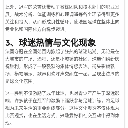
此外，冠军的荣誉还带动了教练团队和技术部门的职业发
展。战术分析、体能训练和心理调适等各个环节得到更多
关注和投入，从而形成良性循环，使法国足球在整体上向
专业化和国际化方向稳步迈进。
3、球迷热情与文化现象
法国夺冠在全国范围内掀起了狂热的球迷热潮。无论是在
大城市的广场、酒吧，还是小城镇的社区，球迷们纷纷庆
祝胜利，形成了一股强烈的集体情感表达。街头彩旗飘
扬、横幅展示、歌声和欢呼声交织在一起，呈现出浓厚的
足球文化氛围。
这一胜利不仅激励了成年球迷，也对青少年产生了深远影
响。许多孩子在冠军的激励下踊跃参与足球训练，将足球
视为未来生活的重要组成部分。这种文化渗透不仅体现为
比赛观赏，也在生活方式、兴趣爱好和社交互动中得到体
现。