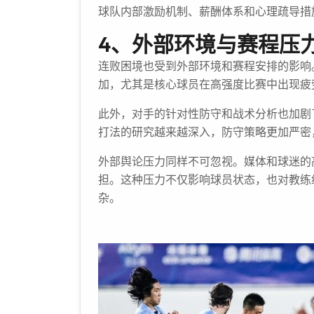
球队内部激励机制、薪酬体系和心理疏导措
4、外部环境与赛程压
连败困境也受到外部环境和赛程安排的影响
加，尤其是核心球员在高强度比赛中出现疲
此外，对手的针对性防守和战术分析也加剧
打法的研究越来越深入，防守策略更加严密
外部舆论压力同样不可忽视。媒体和球迷的
担。这种压力不仅影响球员状态，也对教练
杂。