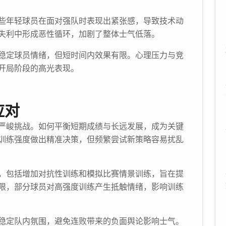
些年轻球员在面对强队时表现出紧张感，导致技术动
失利中形成恶性循环，加剧了整体士气低落。
稳定球员情绪，但短时间内效果有限。心理压力与竞
开局阶段的高光表现。
应对
严峻挑战。如何平衡短期成绩与长远发展，成为关键
训练强度做出精准决策，但频繁尝试新策略容易扰乱
，包括增加对抗性训练和模拟比赛情景训练，旨在提
限，部分球员对高强度训练产生抵触情绪，影响训练
稳定队内氛围，避免连败带来的负面舆论影响士气。