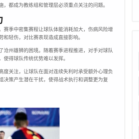
施，都成为教练组和管理层必须重点关注的问题。
力
。赛季中密集赛程让球队体能消耗加大，伤病风险增
劳和轻伤，对比赛表现造成直接影响。
了沧州雄狮的困境。随着赛季进程推进，对手对球队
，使得球队传统优势难以发挥。
高度关注，让球队在面对连续失利时承受额外心理负
组决策产生潜在干扰，使得战术执行和调整更为复