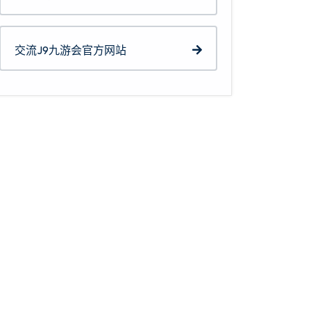
交流J9九游会官方网站