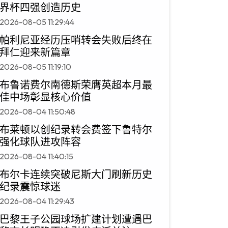
界杯四强创造历史
2026-08-05 11:29:44
帕利尼亚经历压哨转会失败后终在
拜仁迎来新篇章
2026-08-05 11:19:10
布鲁诺费尔南德斯荣膺英超本月最
佳中场彰显核心价值
2026-08-04 11:50:48
布莱顿以创纪录转会费签下鲁特尔
强化球队进攻阵容
2026-08-04 11:40:15
布尔卡连续突破尼斯大门刷新历史
纪录震惊球迷
2026-08-04 11:29:43
巴黎王子公园球场扩建计划遭遇巴