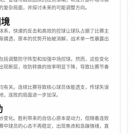
的复杂局面，并探讨未来的可能调整方向。
困境
体系，快速的反击和高效的控球让球队占据了比赛主
渐摸透，原本的优势开始被消解，战术单一性暴露出
包括调整防守阵型和加强中场控球。然而，这些变化
出现断层，攻防转换的效率明显下降，导致比赛节奏
均有关。连续比赛导致核心球员体能透支，传球失误
地，连败的局面进一步加深。
动
妙变化。胜利带来的自信心原本是动力，但随着连败
赛中球员的心态不再稳定，出现焦虑和急躁情绪，直