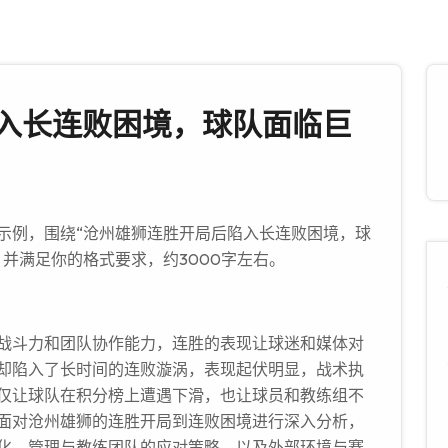
入长连败困境，球队面临巨
示例，围绕“沧州雄狮连胜开局后陷入长连败困境，球
并满足你的格式要求，约3000字左右。
战斗力和团队协作能力，连胜的表现让球迷和媒体对
却陷入了长时间的连败漩涡，表现起伏明显，战术执
仅让球队在积分榜上遭遇下滑，也让球员和教练组不
面对沧州雄狮的连胜开局到连败困境进行深入分析，
化、管理与教练团队的应对策略，以及外部环境与赛