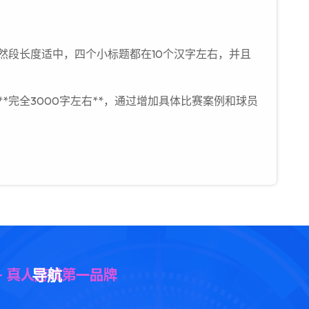
然段长度适中，四个小标题都在10个汉字左右，并且
*完全3000字左右**，通过增加具体比赛案例和球员
导航