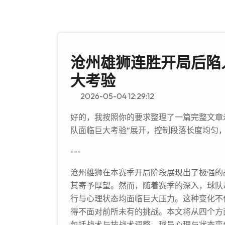
沧州雄狮连胜开局后陷
大考验
2026-05-04 12:29:12
好的，我按照你的要求整理了一篇完整文章
队面临巨大考验”展开，控制段落长度均匀，
---
沧州雄狮在本赛季开局阶段展现出了极强的
其寄予厚望。然而，随着赛季的深入，球队
行与心理状态均面临巨大压力。这种变化不
得不面对前所未有的挑战。本文将从四个方
包括战术与技战术调整、球员心理与状态变