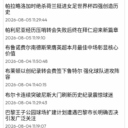
帕拉略洛加时绝杀荷兰挺进女足世界杯四强创造历
史
2026-08-05 11:29:44
帕利尼亚经历压哨转会失败后终在拜仁迎来新篇章
2026-08-05 11:19:10
布鲁诺费尔南德斯荣膺英超本月最佳中场彰显核心
价值
2026-08-04 11:50:48
布莱顿以创纪录转会费签下鲁特尔 强化球队进攻阵
容
2026-08-04 11:40:15
布尔卡连续突破尼斯大门刷新历史纪录震惊球迷
2026-08-04 11:29:43
巴黎王子公园球场扩建计划遭遇巴黎市长明确否决
引发广泛关注
2026-08-04 11:19:07