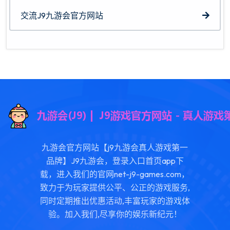
交流J9九游会官方网站
九游会官方网站【j9九游会真人游戏第一
品牌】J9九游会，登录入口首页app下
载，进入我们的官网net-j9-games.com，
致力于为玩家提供公平、公正的游戏服务,
同时定期推出优惠活动,丰富玩家的游戏体
验。加入我们,尽享你的娱乐新纪元！