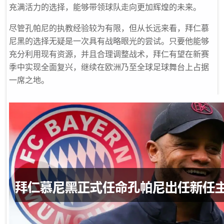
充满活力的选择，能够带领球队走向更加辉煌的未来。
尽管孔帕尼的执教经验较为有限，但从长远来看，拜仁慕
尼黑的选择无疑是一次具有战略眼光的尝试。只要他能够
充分利用现有资源，并且合理调整战术，拜仁有望在新赛
季中实现全面复兴，继续在欧洲乃至全球足球舞台上占据
一席之地。