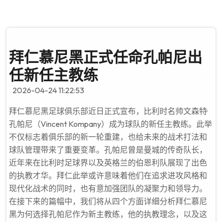
拜仁慕尼黑正式任命孔帕尼出
任新任主教练
2026-04-24 11:22:53
拜仁慕尼黑足球俱乐部近日正式宣布，比利时名帅文森特·
孔帕尼（Vincent Kompany）成为球队的新任主教练。此举
不仅标志着俱乐部的新一轮重建，也给未来的战术打法和
球队管理带来了重要变革。孔帕尼曾是曼城的传奇队长，
近年来在比利时足球界以及英格兰的伯恩利队展现了出色
的执教才华。拜仁此举或许意味着他们在追求进攻风格和
现代化战术的同时，也有意加强团队的凝聚力和领导力。
在接下来的篇幅中，我们将从四个方面详细分析拜仁慕尼
黑为何选择孔帕尼作为新主教练，他的执教理念，以及这