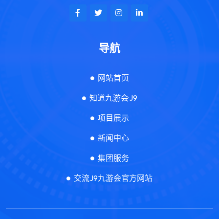
导航
网站首页
知道九游会·J9
项目展示
新闻中心
集团服务
交流J9九游会官方网站