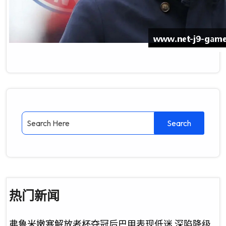
热门新闻
弗鲁米嫩塞解放者杯夺冠后巴甲表现低迷 深陷降级