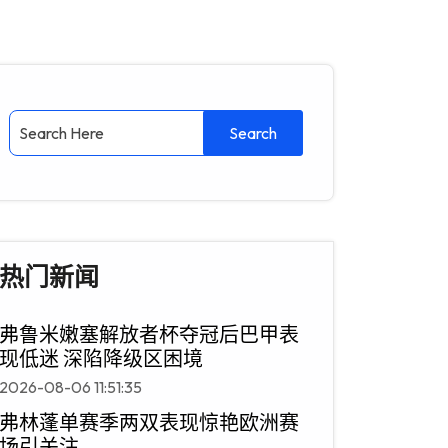
热门新闻
弗鲁米嫩塞解放者杯夺冠后巴甲表
现低迷 深陷降级区困境
2026-08-06 11:51:35
弗林蓬单赛季两双表现惊艳欧洲赛
场引关注