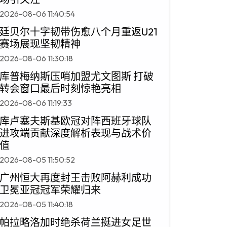
2026-08-06 11:40:54
廷贝尔十字韧带伤愈八个月重返U21
赛场展现坚韧精神
2026-08-06 11:30:18
库普梅纳斯压哨加盟尤文图斯 打破
转会窗口最后时刻惊艳亮相
2026-08-06 11:19:33
库卢塞夫斯基欧冠对阵西班牙球队
进攻端贡献深度解析表现与战术价
值
2026-08-05 11:50:52
广州恒大再度封王击败阿赫利成功
卫冕亚冠冠军荣耀归来
2026-08-05 11:40:18
帕拉略洛加时绝杀荷兰挺进女足世