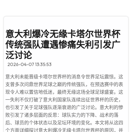
意大利爆冷无缘卡塔尔世界杯
传统强队遭遇惨痛失利引发广
泛讨论
2026-04-07 13:35:53
意大利未能晋级卡塔尔世界杯的消息令世界足坛震惊。这
支曾多次问鼎世界足球之巅的传统强队，在预选赛中的表
现令人难以置信地低迷，最终无缘这场全球足球盛宴。这
一失利不仅打破了意大利国家队连续出征世界杯的历史，
也引发了关于足球强队逐渐衰退的广泛讨论。意大利的惨
败引发了诸多层面的反思：球队实力的下降、战术的落
后、球员的个体状态以及足坛环境的变化。本文将从这四
个方面详细探讨意大利爆冷无缘卡塔尔世界杯的原因，并