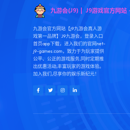
九游会官方网站【j9九游会真人游
戏第一品牌】J9九游会，登录入口
首页app下载，进入我们的官网net-
j9-games.com，致力于为玩家提供
公平、公正的游戏服务,同时定期推
出优惠活动,丰富玩家的游戏体验。
加入我们,尽享你的娱乐新纪元！