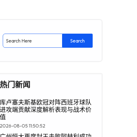
热门新闻
库卢塞夫斯基欧冠对阵西班牙球队
进攻端贡献深度解析表现与战术价
值
2026-08-05 11:50:52
广州恒大再度封王击败阿赫利成功