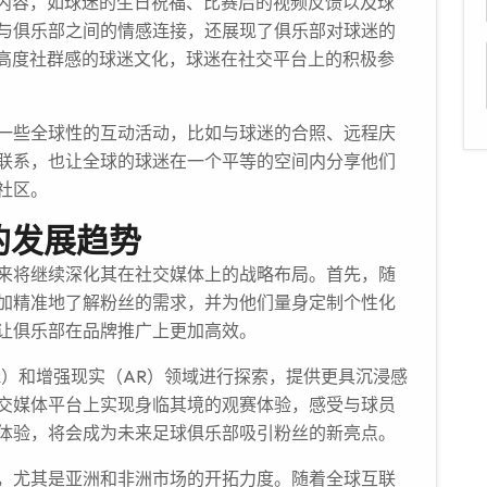
的内容，如球迷的生日祝福、比赛后的视频反馈以及球
与俱乐部之间的情感连接，还展现了俱乐部对球迷的
有高度社群感的球迷文化，球迷在社交平台上的积极参
一些全球性的互动活动，比如与球迷的合照、远程庆
联系，也让全球的球迷在一个平等的空间内分享他们
社区。
的发展趋势
来将继续深化其在社交媒体上的战略布局。首先，随
加精准地了解粉丝的需求，并为他们量身定制个性化
让俱乐部在品牌推广上更加高效。
R）和增强现实（AR）领域进行探索，提供更具沉浸感
交媒体平台上实现身临其境的观赛体验，感受与球员
体验，将会成为未来足球俱乐部吸引粉丝的新亮点。
，尤其是亚洲和非洲市场的开拓力度。随着全球互联