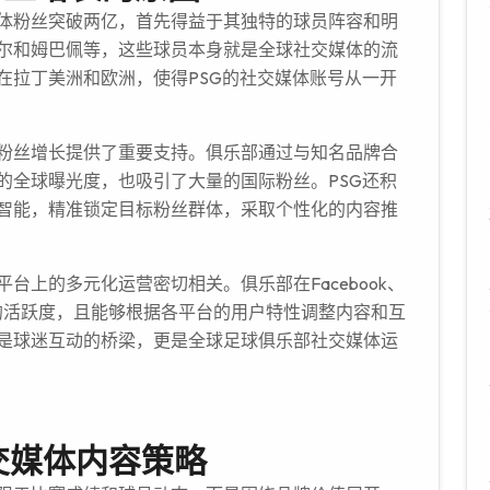
体粉丝突破两亿，首先得益于其独特的球员阵容和明
尔和姆巴佩等，这些球员本身就是全球社交媒体的流
在拉丁美洲和欧洲，使得PSG的社交媒体账号从一开
粉丝增长提供了重要支持。俱乐部通过与知名品牌合
的全球曝光度，也吸引了大量的国际粉丝。PSG还积
智能，精准锁定目标粉丝群体，采取个性化的内容推
台上的多元化运营密切相关。俱乐部在Facebook、
持着强大的活跃度，且能够根据各平台的用户特性调整内容和互
是球迷互动的桥梁，更是全球足球俱乐部社交媒体运
交媒体内容策略