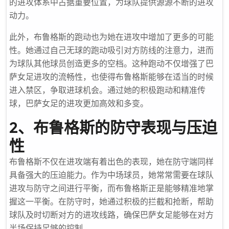
的进攻体系中占据重要位置，为球队提供源源不断的进攻
动力。
此外，布鲁格斯的跑动也为她在进攻中增加了更多的可能
性。她通过自己无球的跑动吸引对方防线的注意力，进而
为球队其他球员创造更多的空档。这种跑动不仅增强了巴
萨女足进攻的流畅性，也使得布鲁格斯能够在适当的时候
进入禁区，争取进球机会。通过她的积极跑动和精准传
球，巴萨女足的进攻更加高效和多变。
2、布鲁格斯的防守表现与压迫
性
布鲁格斯不仅在进攻端有着出色的表现，她在防守端同样
具备强大的压迫能力。作为中场球员，她常常需要在球队
进攻与防守之间进行平衡，而布鲁格斯正是能够精准地掌
握这一平衡。在防守时，她通过积极的拦截和抢断，帮助
球队及时切断对方的进攻线路，确保巴萨女足能够在对方
半场保持足够的控制。