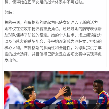
慧，使得她在巴萨女足的战术体系中不可或缺。
总结：
总的来说，布鲁格斯的崛起为巴萨女足注入了新的活力。
她不仅在进攻中扮演着重要角色，还通过她的防守表现帮
助球队保持了防线的稳定。她的个人技术、场上阅读能力
以及与队友的默契配合，使得她逐渐成为巴萨女足中场的
核心人物。布鲁格斯的多面性和全能性，为球队提供了丰
富的战术选择，并且使得巴萨女足在各项比赛中表现得愈
发出色。