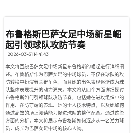
布鲁格斯巴萨女足中场新星崛
起引领球队攻防节奏
2026-03-31 14:41:43
本文将围绕巴萨女足中场新星布鲁格斯的崛起进行详细阐
述。布鲁格斯作为巴萨女足的中场球员，不仅在球队的攻
防转换中扮演着关键角色，而且她的出色表现逐渐成为球
队整体表现提升的动力源泉。本文将从四个方面详细探讨
布鲁格斯如何引领球队攻防节奏，包括她在进攻组织中的
作用、在防守端的表现、她的个人技术特点，以及她如何
通过高效的场上阅读能力促进球队的整体配合。通过这些
方面的分析，本文将展示布鲁格斯如何逐步从一名潜力球
员，成长为巴萨女足中场的核心人物。