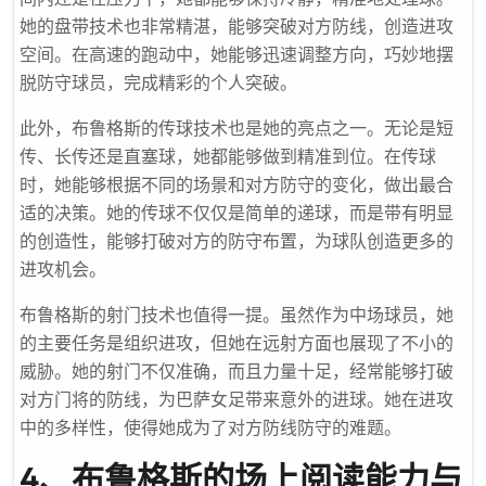
她的盘带技术也非常精湛，能够突破对方防线，创造进攻
空间。在高速的跑动中，她能够迅速调整方向，巧妙地摆
脱防守球员，完成精彩的个人突破。
此外，布鲁格斯的传球技术也是她的亮点之一。无论是短
传、长传还是直塞球，她都能够做到精准到位。在传球
时，她能够根据不同的场景和对方防守的变化，做出最合
适的决策。她的传球不仅仅是简单的递球，而是带有明显
的创造性，能够打破对方的防守布置，为球队创造更多的
进攻机会。
布鲁格斯的射门技术也值得一提。虽然作为中场球员，她
的主要任务是组织进攻，但她在远射方面也展现了不小的
威胁。她的射门不仅准确，而且力量十足，经常能够打破
对方门将的防线，为巴萨女足带来意外的进球。她在进攻
中的多样性，使得她成为了对方防线防守的难题。
4、布鲁格斯的场上阅读能力与