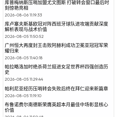
库普梅纳斯压哨加盟尤文图斯 打破转会窗口最后时
刻惊艳亮相
2026-08-06 11:19:33
库卢塞夫斯基欧冠对阵西班牙球队进攻端贡献深度
解析表现与战术价值
2026-08-05 11:50:52
广州恒大再度封王击败阿赫利成功卫冕亚冠冠军荣
耀归来
2026-08-05 11:40:18
帕拉略洛加时绝杀荷兰挺进女足世界杯四强创造历
史
2026-08-05 11:29:44
帕利尼亚经历压哨转会失败后终在拜仁迎来新篇章
2026-08-05 11:19:10
布鲁诺费尔南德斯荣膺英超本月最佳中场彰显核心
价值