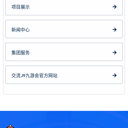
项目展示
新闻中心
集团服务
交流J9九游会官方网站