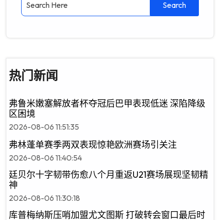
热门新闻
弗鲁米嫩塞解放者杯夺冠后巴甲表现低迷 深陷降级
区困境
2026-08-06 11:51:35
弗林蓬单赛季两双表现惊艳欧洲赛场引关注
2026-08-06 11:40:54
廷贝尔十字韧带伤愈八个月重返U21赛场展现坚韧精
神
2026-08-06 11:30:18
库普梅纳斯压哨加盟尤文图斯 打破转会窗口最后时