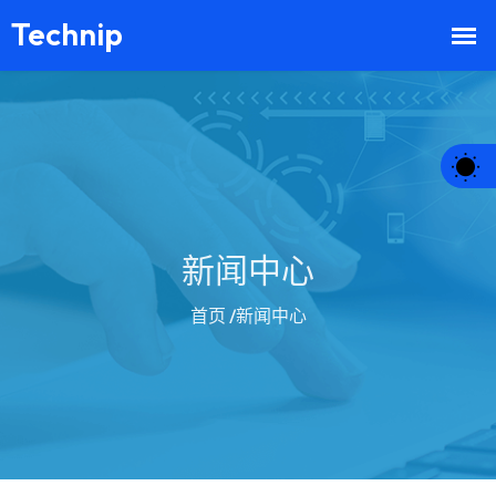
新闻中心
首页
/新闻中心