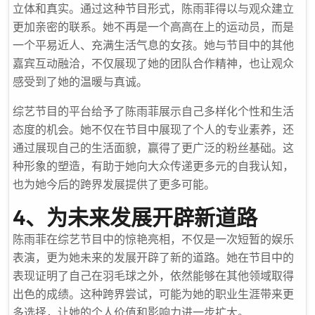
立体和真实。通过这种节目形式，陈雨菲得以与观众建立
更加亲密的联系。她不再是一个高高在上的运动员，而是
一个平易近人、充满生活气息的女孩。她与节目中的其他
嘉宾互动融洽，不仅展现了她的团队合作精神，也让观众
感受到了她的温暖与真诚。
综艺节目的平台给予了陈雨菲展示自己多样化个性和生活
态度的机会。她不仅在节目中展现了个人的专业素养，还
通过展现自己的生活面貌，赢得了更广泛的粉丝基础。这
种形象的塑造，有助于她向大众传递更多元的自我认知，
也为她今后的跨界发展提供了更多可能。
4、为未来发展开辟新道路
陈雨菲在综艺节目中的惊艳亮相，不仅是一次短暂的娱乐
表演，更为她未来的发展开辟了新的道路。她在节目中的
表现证明了自己在羽毛球之外，依然能够在其他领域取得
出色的成绩。这种跨界尝试，可能为她的职业生涯带来更
多选择，让她的个人价值和影响力进一步扩大。