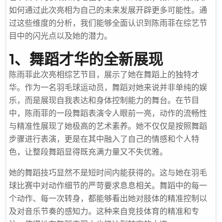
如何通过此次亮相为自己的未来发展开辟更多可能性。通
过这些维度的分析，我们能够全面认识到陈雨菲在综艺节
目中的闪光点以及她的潜力。
1、舞蹈才华的全新展现
陈雨菲此次亮相综艺节目，展示了她在舞蹈上的独特才
华。作为一名羽毛球运动员，舞蹈对她来说并非单纯的娱
乐，而是展现自我表达和身体控制能力的舞台。在节目
中，陈雨菲的一段舞蹈表演令人眼前一亮，动作的流畅性
与精准性展现了她极高的艺术素养。她不仅仅是按照舞蹈
步骤进行表演，更是在其中融入了自己的情感和个人特
色，让整段舞蹈显得既充满力量又不失优雅。
她的舞蹈技巧显然不是短时间内能获得的。这与她在羽毛
球比赛中对动作细节的严苛要求息息相关。舞蹈中的每一
个动作、每一次转身，都能够看出她对肢体的精准控制以
及对音乐节奏的感知力。这种来自竞技体育的精准和专