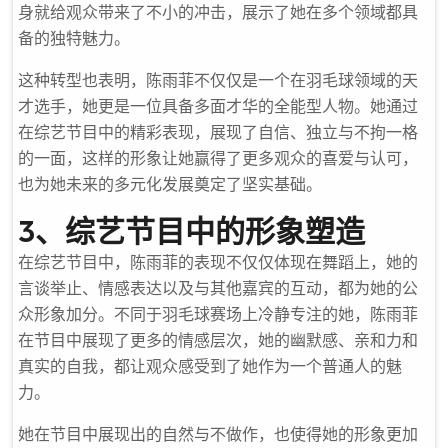
身就给观众带来了不小的冲击，展示了她在多个领域都具
备的独特魅力。
这种转型也表明，陈雨菲不仅仅是一个在羽毛球领域的天
才选手，她更是一位具备多面才华的全能型人物。她通过
在综艺节目中的精彩表现，展现了自信、独立与不拘一格
的一面，这样的形象让她赢得了更多观众的喜爱与认可，
也为她未来的多元化发展奠定了坚实基础。
3、综艺节目中的形象塑造
在综艺节目中，陈雨菲的表现不仅仅体现在舞蹈上，她的
言谈举止、情感表达以及与其他嘉宾的互动，都为她的公
众形象加分。不同于羽毛球赛场上冷静专注的她，陈雨菲
在节目中展现了更多的情感层次，她的幽默感、亲和力和
真实的自我，都让观众感受到了她作为一个普通人的魅
力。
她在节目中展现出的自然与不做作，也使得她的形象更加